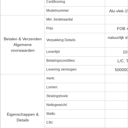
Certificering
Modelnummer
Alu-vlek
Min. bestelaantal
Prijs
FOB +
natuurlijk 
Betalen & Verzenden
Verpakking Details
Algemene
voorwaarden
Levertijd
10
Betalingscondities
L/C, 
Levering vermogen
500000
merk:
Lumen:
Stralingshoek:
Nettogewicht:
Watts:
Eigenschappen &
Details
CRI: