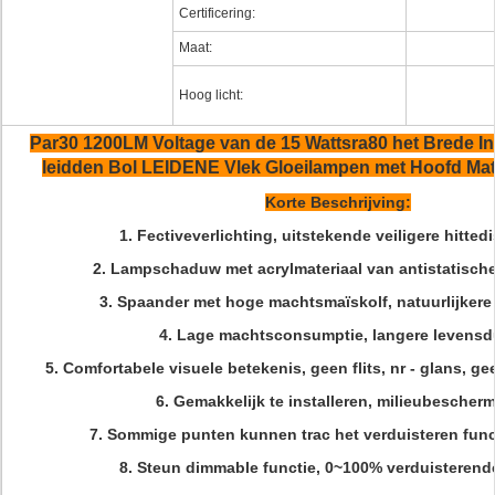
Certificering:
Maat:
Hoog licht:
Par30 1200LM Voltage van de 15 Wattsra80 het Brede I
leidden Bol LEIDENE Vlek Gloeilampen met Hoofd Mat
Korte Beschrijving:
1.
Fectiveverlichting, uitstekende veiligere hittedi
2. Lampschaduw met acrylmateriaal van antistatisch
3. Spaander met hoge machtsmaïskolf, natuurlijkere 
4. Lage machtsconsumptie, langere levensd
5. Comfortabele visuele betekenis, geen flits, nr - glans, ge
6. Gemakkelijk te installeren, milieubescher
7.
Sommige punten kunnen trac het verduisteren func
8.
Steun dimmable functie, 0~100% verduisterende