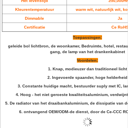
Het levenstijd
≥50,000H
Kleurentemperatuur
warm wit, natuurlijk wit, k
Dimmable
Ja
Certificatie
Ce RoH
Toepassingen:
geleide bol lichtbron, de woonkamer, Bedruimte, hotel, resta
gang, de lamp van het drankenkabinet
Voordelen:
1.
Knap, modieuzer dan traditioneel licht
2.
Ingevoerde spaander, hoge helderheid
3.
Constante huidige macht, bestuurder suply met IC, l
4.
Hoog - het niet geroeste kwaliteitsaluminium, verdwijn
5.
De radiator van het draaibankaluminium, de dissipatie van d
6.
ontvangend OEM/ODM-de dienst, door de Ce-CCC ROH