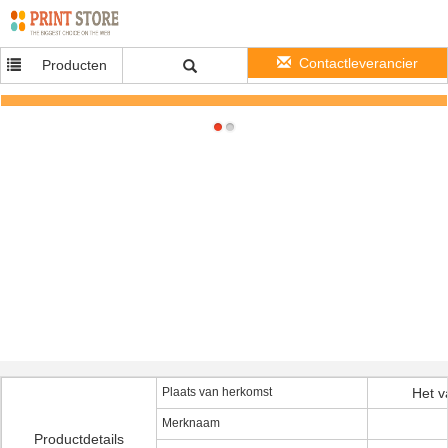
Contactleverancier
Producten
Brede LEIDENE van het Inputvoltage Vlek Gloeilampen 15 Watts Ra80, Par30-LEIDENE
Schijnwerper
Plaats van herkomst
Het v
Merknaam
Productdetails