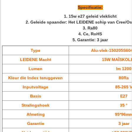
Specificatie:
1.
15w e27 geleid vleklicht
2. Geleide spaander: Het LEIDENE schip van Cree/Os
3. Ra80
4. Ce, RoHS
5. Garantie: 3 jaar
Type
Alu-vlek-150205S6
LEIDENE Macht
15W MAÏSKOLF
Lumen
lm 1200
Kleur die Index teruggeven
80Ra
Inputvoltage
85-265 
Basis
E27
Stralingshoek
35 °
Afmeting
95*96m
Garantie
3 jaar