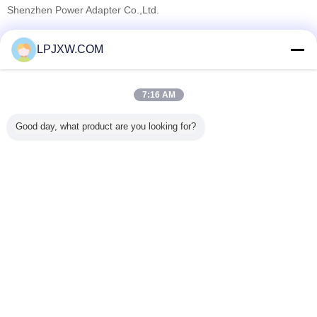
Shenzhen Power Adapter Co.,Ltd.
Verified Leveranciers
LPJXW.COM
Trust Seal
Verified Suplier
7:16 AM
Thuis
Good day, what product are you looking for?
Alle producten
Ongeveer ons
Contacteer ons
Vraag een offerte aan
Veranderingstaal