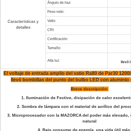
Ángulo de haz:
Peso neto:
Vatio:
Características y
detalles
CRI:
Certificación:
Tamaño:
Alta luz:
llevó 
El voltaje de entrada amplio del vatio Ra80 de Par30 12
llevó bombillas del punto del bulbo LED con aluminio m
Breve descripción:
1.
Iluminación de Fective, disipación de calor excelen
2. Sombra de lámpara con el material de acrílico del proc
3. Microprocesador con la MAZORCA del poder más elevado, 
natural
4. Bajo consumo de energía, una vida útil más