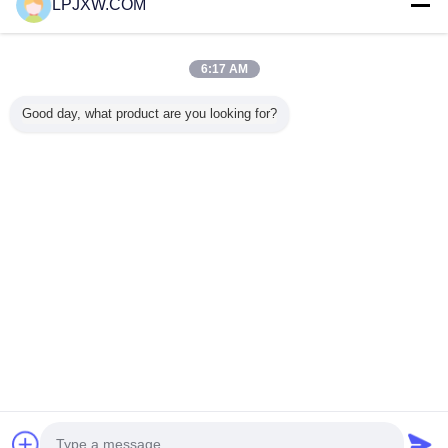
LPJXW.COM
Trust Seal
Verified Suplier
6:17 AM
Inicio
Good day, what product are you looking for?
Todos los productos
Mapa del Sitio
Contactar Ahora
Solicitar una cotización
Cambie la lengua
Sitio lleno
Copyright © 2014 - 2025 lpjxw.com.
All rights reserved.