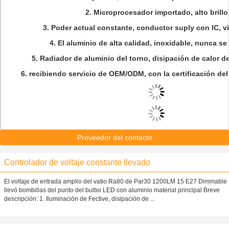
2.
Microprocesador importado, alto brillo
3.
Poder actual constante, conductor suply con IC, vid
4.
El aluminio de alta calidad, inoxidable, nunca se
5.
Radiador de aluminio del torno, disipación de calor de
6.
recibiendo servicio de OEM/ODM, con la certificación d
Proveedor del contacto
Controlador de voltaje constante llevado
El voltaje de entrada amplio del vatio Ra80 de Par30 1200LM 15 E27 Dimmable
llevó bombillas del punto del bulbo LED con aluminio material principal Breve
descripción: 1. Iluminación de Fective, disipación de ...