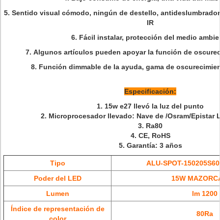
5. Sentido visual cómodo, ningún de destello, antideslumbrador
IR
6. Fácil instalar, protección del medio ambie
7.
Algunos artículos pueden apoyar la función de oscureci
8.
Función dimmable de la ayuda, gama de oscurecimien
Especificación:
1.
15w e27 llevó la luz del punto
2. Microprocesador llevado: Nave de /Osram/Epistar 
3. Ra80
4. CE, RoHS
5. Garantía: 3 años
Tipo
ALU-SPOT-150205S6
Poder del LED
15W MAZORC
Lumen
lm 1200
Índice de representación de
80Ra
color