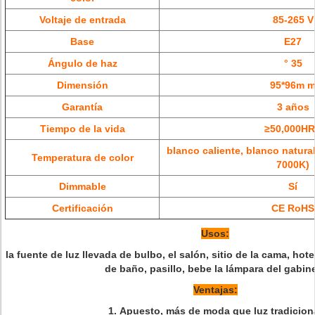
Voltaje de entrada
85-265 V
Base
E27
Ángulo de haz
° 35
Dimensión
95*96m 
Garantía
3 años
Tiempo de la vida
≥50,000H
blanco caliente, blanco natural
Temperatura de color
7000K)
Dimmable
Sí
Certificación
CE RoHS
Usos:
la fuente de luz llevada de bulbo, el salón, sitio de la cama, hote
de baño, pasillo, bebe la lámpara del gabin
Ventajas:
1.
Apuesto, más de moda que luz tradicion