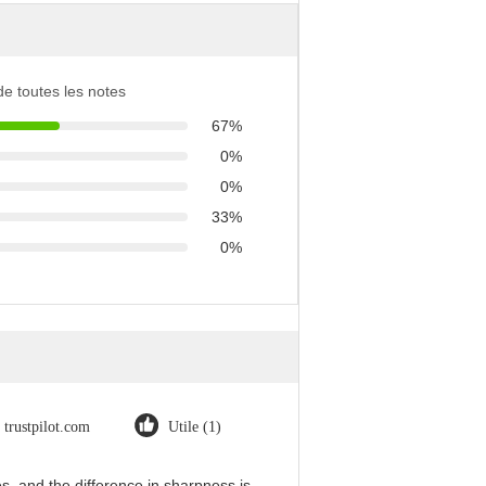
 de toutes les notes
67%
0%
0%
33%
0%
trustpilot.com
Utile (1)
, and the difference in sharpness is