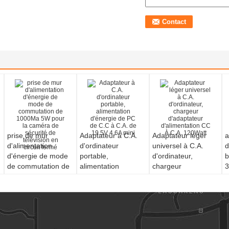
prise de mur
Adaptateur à C.A.
Adaptateur léger
a
d'alimentation
d'ordinateur
universel à C.A.
d
d'énergie de mode
portable,
d'ordinateur,
b
de commutation de
alimentation
chargeur
3
1000Ma 5W pour la
d'énergie de PC de
d'adaptateur
p
caméra de sécurité
C.C à C.A. de 19.5V
d'alimentation CC À
s
de télévision en
4.6A mini
C.A. 120Watt
circuit fermé