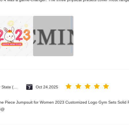
Vatican City State (Holy See)
Oct 24.2025
One Piece Jumpsuit for Women 2023 Customized Logo Gym Sets Solid P
23@