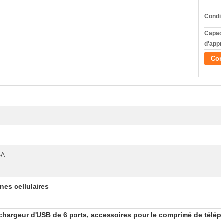
Condi
Capac
d'app
Con
SA
nes cellulaires
hargeur d'USB de 6 ports, accessoires pour le comprimé de télé