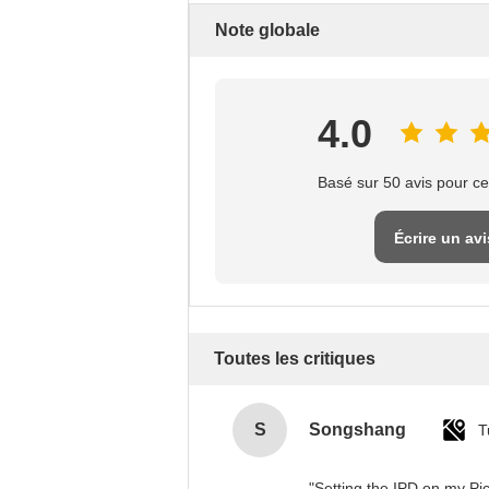
Note globale
4.0
Basé sur 50 avis pour ce
Écrire un avi
Toutes les critiques
S
Songshang
T
"Setting the IPD on my Pi