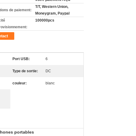
T/T, Western Union,
tions de paiement:
Moneygram, Paypal
ité
100000pcs
rovisionnement:
tact
Port USB:
6
Type de sortie:
DC
couleur:
blanc
phones portables