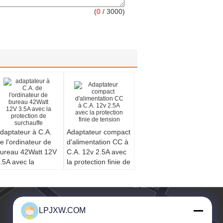
(
0
/ 3000)
daptateur à C.A.
Adaptateur compact
e l'ordinateur de
d'alimentation CC à
ureau 42Watt 12V
C.A. 12v 2.5A avec
.5A avec la
la protection finie de
rotection de
tension
urchauffe
LPJXW.COM