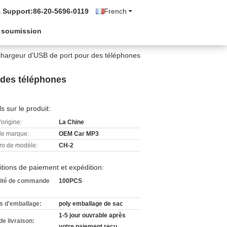
 Support:
86-20-5696-0119
French
 soumission
chargeur d'USB de port pour des téléphones
 des téléphones
ls sur le produit:
'origine:
La Chine
e marque:
OEM Car MP3
o de modèle:
CH-2
tions de paiement et expédition:
ité de commande
100PCS
ls d'emballage:
poly emballage de sac
1-5 jour ouvrable après
de livraison:
votre paiement reçu