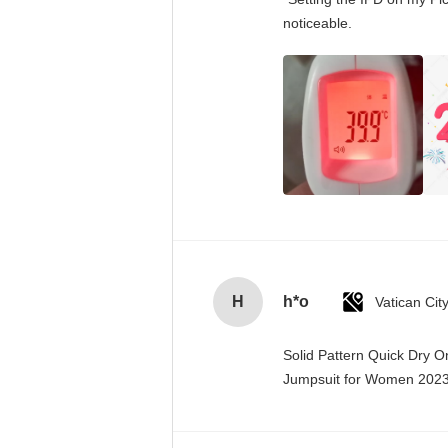
noticeable.
H
h*o
Solid Pattern Quick Dry 
Jumpsuit for Women 20