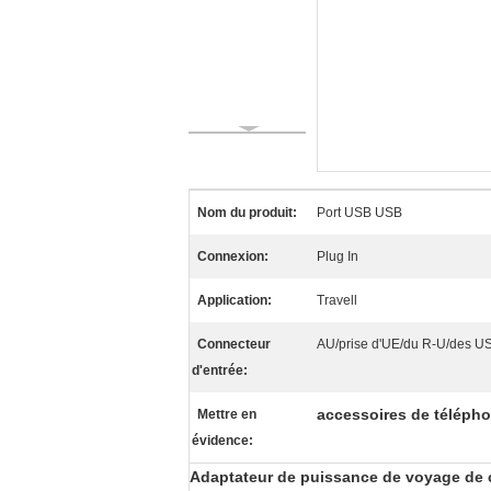
Nom du produit:
Port USB USB
Connexion:
Plug In
Application:
Travell
Connecteur
AU/prise d'UE/du R-U/des U
d'entrée:
accessoires de télépho
Mettre en
évidence:
Adaptateur de puissance de voyage de c