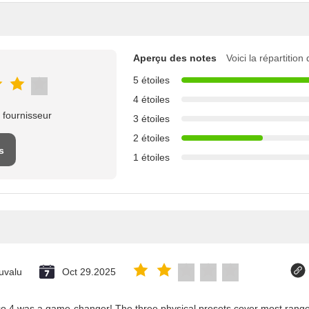
Aperçu des notes
Voici la répartition
5 étoiles
4 étoiles
 fournisseur
3 étoiles
2 étoiles
s
1 étoiles
uvalu
Oct 29.2025
co 4 was a game-changer! The three physical presets cover most ranges