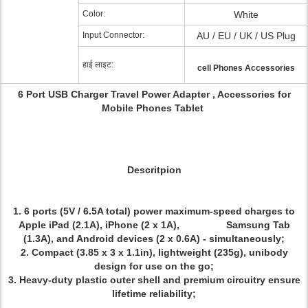
Color:
White
Input Connector:
AU / EU / UK / US Plug
हाई लाइट:
cell Phones Accessories
6 Port USB Charger Travel Power Adapter , Accessories for
Mobile Phones Tablet
Descritpion
1. 6 ports (5V / 6.5A total) power maximum-speed charges to
Apple iPad (2.1A), iPhone (2 x 1A), Samsung Tab
(1.3A), and Android devices (2 x 0.6A) - simultaneously;
2. Compact (3.85 x 3 x 1.1in), lightweight (235g), unibody
design for use on the go;
3. Heavy-duty plastic outer shell and premium circuitry ensure
lifetime reliability;