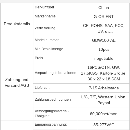
Herkunftsort
China
Markenname
G-ORIENT
Produktdetails
CE, ROHS, SAA, FCC,
Zertifizierung
TUV, etc.,
Modellnummer
GDW100-AE
Min Bestellmenge
10pcs
Preis
negotiable
16PCS/CTN, GW:
Verpackung Informationen
17.5KGS, Karton-Größe:
30 x 22 x 18.5CM
Zahlung und
Versand AGB
Lieferzeit
7-15 Arbeitstage
L/C, T/T, Western Union,
Zahlungsbedingungen
Paypal
Versorgungsmaterial-
60,000set/mon
Fähigkeit
Eingangsspannung:
85-277VAC