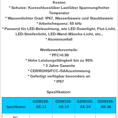
Kosten
* Schutze: Kurzschluss/über Last/über Spannung/hoher
Temperatur
* Wasserdichter Grad: IP67, Wasserbeweis und Staubbeweis
* Arbeitsfrequenz: 65 kHz
* Passend für LED-Beleuchtung, wie LED Downlight, Flut-Licht,
LED-Streifenlicht, LED-Wand-Wäsche-Licht, etc.,
* Aluminiumfall
Wettbewerbsvorteile:
* PFC>0.98
* Hohe Leistungsfähigkeit bis zu 90%
* 3 Jahre Garantie
* CER/ROHS/FCC-/SAAzustimmung
* Gefertigt verfügbar besonders an
* IP67
Spezifikation:
GDW100-
GDW100-
GDW100-
GDW100-
AE-12
AE-15
AE-24
AE-48
Spezifikation
DC-