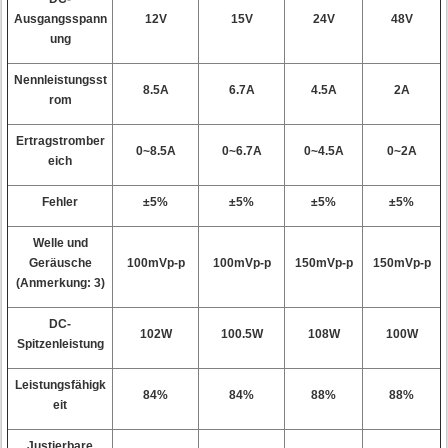
Ausgangsspann
12V
15V
24V
48V
ung
Nennleistungsst
8.5A
6.7A
4.5A
2A
rom
Ertragstromber
0~8.5A
0~6.7A
0~4.5A
0~2A
eich
Fehler
±5%
±5%
±5%
±5%
Welle und
Geräusche
100mVp-p
100mVp-p
150mVp-p
150mVp-p
(
Anmerkung: 3)
DC-
102W
100.5W
108W
100W
Spitzenleistung
Leistungsfähigk
84%
84%
88%
88%
eit
Justierbare