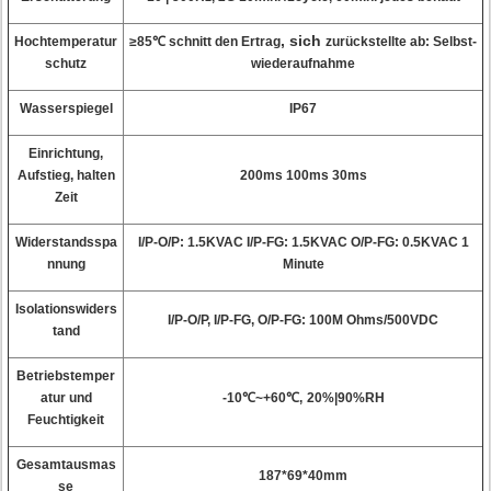
, sich
Hochtemperatur
≥85℃ schnitt den Ertrag
zurückstellte ab: Selbst-
schutz
wiederaufnahme
Wasserspiegel
IP67
Einrichtung,
Aufstieg, halten
200ms 100ms 30ms
Zeit
Widerstandsspa
I/P-O/P: 1.5KVAC I/P-FG: 1.5KVAC O/P-FG: 0.5KVAC 1
nnung
Minute
Isolationswiders
I/P-O/P, I/P-FG, O/P-FG: 100M Ohms/500VDC
tand
Betriebstemper
atur und
-10
℃~+60℃,
20%
|
90%RH
Feuchtigkeit
Gesamtausmas
187*69*40mm
se