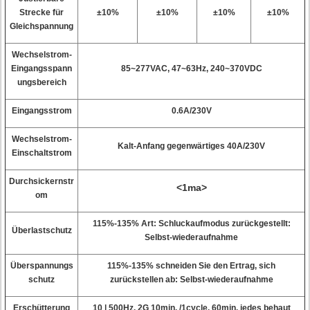
Strecke für
±10%
±10%
±10%
±10%
Gleichspannung
Wechselstrom-
Eingangsspann
85~277VAC, 47~63Hz, 240~370VDC
ungsbereich
Eingangsstrom
0.6A/230V
Wechselstrom-
Kalt-Anfang gegenwärtiges 40A/230V
Einschaltstrom
Durchsickernstr
<1ma>
om
115%-135% Art: Schluckaufmodus zurückgestellt:
Überlastschutz
Selbst-wiederaufnahme
Überspannungs
115%-135% schneiden Sie den Ertrag, sich
schutz
zurückstellen ab: Selbst-wiederaufnahme
Erschütterung
10 | 500Hz, 2G 10min. /1cycle, 60min. jedes behaut