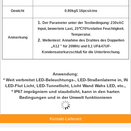
Gewicht
0.90kgS 16pcs/ctns
1.
Der Parameter unter der Testbedingung: 230vAC
Input, bewertete Last
,
25
℃
70%relative Feuchtigkeit.
Temperatur.
Anmerkung
2.
Wellentest: Annahme des Drahtes des Doppelten
„A12 " für 20MHz und 0,1 UF&47UF-
Kondensatorkurzschluß für die Unterbrechung.
Anwendung:
* Weit verbreitet LED-Beleuchtungs-, LED-Straßenlaterne in, IN
LED-Flut Licht, LED-Tunnellicht, Licht Wand Wahs LED, etc.,
* IP67 imprägniern und staubdicht, kann in den harten
Bedingungen und in der Umwelt funktionieren
Kontakt-Lieferant