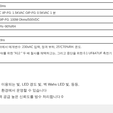
30ms
AC I/P-FG: 1.5KVAC O/P-FG: 0.5KVAC 1 분
G, O/P-FG: 100M Ohms/500VDC
0%
~
90%RH
ctns
에서 매개변수: 230vAC 입력, 정격 부하
,
25
℃
70%RH. 온도.
MHz를 위한 "A12 " 두 배 철사를 채택하고는, 그리고 중단을 위한 0.1 UF&47UF 축전기
 이용되는 빛, LED 갱도 빛, 벽 Wahs LED 빛, 등등,
 및 환경에서 운영할 수 있습니다