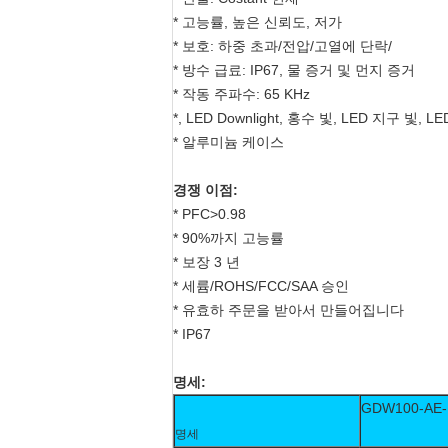
* 고능률, 높은 신뢰도, 저가
* 보호: 하중 초과/전압/고열에 단락/
* 방수 급료: IP67, 물 증거 및 먼지 증거
* 작동 주파수: 65 KHz
*, LED Downlight, 홍수 빛, LED 지구 빛
* 알루미늄 케이스
경쟁 이점:
* PFC>0.98
* 90%까지 고능률
* 보장 3 년
* 세륨/ROHS/FCC/SAA 승인
* 유효하 주문을 받아서 만들어집니다
* IP67
명세:
GDW100-AE-
명세