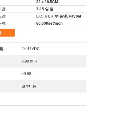
22 x 18.5CM
시간:
7-15 일 일
조건:
L/C, T/T, 서부 동맹, Paypal
능력:
60,000set/mon
촉
압:
24-48VDC
0.90 최대
>0.98
알루미늄