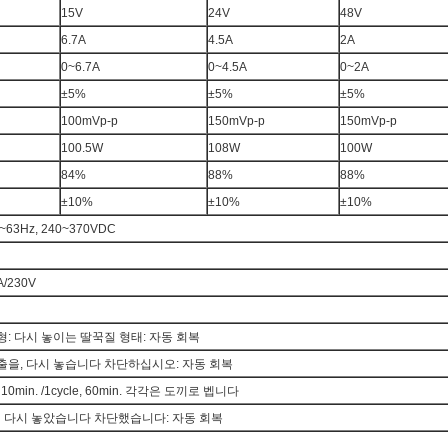
15V
24V
48V
6.7A
4.5A
2A
0~6.7A
0~4.5A
0~2A
±5%
±5%
±5%
100mVp-p
150mVp-p
150mVp-p
100.5W
108W
100W
84%
88%
88%
±10%
±10%
±10%
7~63Hz, 240~370VDC
/230V
유형: 다시 놓이는 딸꾹질 형태: 자동 회복
 산출을, 다시 놓습니다 차단하십시오: 자동 회복
G 10min. /1cycle, 60min. 각각은 도끼로 벱니다
,
다시 놓았습니다 차단했습니다: 자동 회복