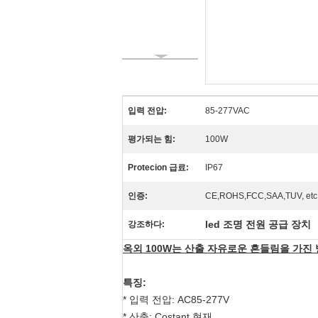
입력 전압:
85-277VAC
평가되는 힘:
100W
Protecion 급료:
IP67
인증:
CE,ROHS,FCC,SAA,TUV, etc.
led 조명 전원 공급 장치
강조하다:
옥외 100W는 산출 자유로운 흔들림을 가진 방
특징:
* 입력 전압: AC85-277V
* 산출: Costant 현재