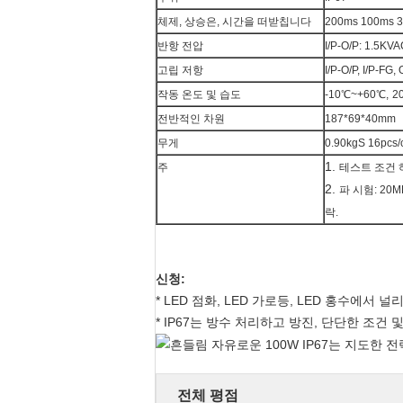
체제, 상승은, 시간을 떠받칩니다
200ms 100ms 
반항 전압
I/P-O/P: 1.5KV
고립 저항
I/P-O/P, I/P-F
작동 온도 및 습도
-10
℃~+60℃,
2
전반적인 차원
187*69*40mm
무게
0.90kgS 16pcs/
1.
주
테스트 조건 하
2.
파 시험: 20
락.
신청:
* LED 점화, LED 가로등, LED 홍수에서 널리
* IP67는 방수 처리하고 방진, 단단한 조건
전체 평점