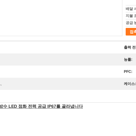
배달 
지불 
공급 
접
출력 전
능률:
PFC:
,
케이스:
수 LED 점화 전력 공급 IP67를 골라냅니다