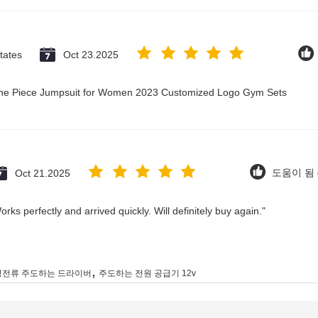
tates
Oct 23.2025
 One Piece Jumpsuit for Women 2023 Customized Logo Gym Sets
Oct 21.2025
도움이 됨 (
rks perfectly and arrived quickly. Will definitely buy again."
,
정전류 주도하는 드라이버
주도하는 전원 공급기 12v