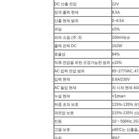
DC 산출 전압
12V
정격 출력 현재
8.5A
산출 현재 범위
0~8.5A
과실
±5%
파와 소음
(
주: 3)
100mVp-p
출력 전력 DC
102W
효율성
84%
직류 전압을 위한 조정가능한 범위
±10%
AC 입력 전압 범위
85~277VAC, 4
입력 현재
0.6A/230V
AC 돌입 현재
차 시작 현재 40A
<1ma>
누설 현재
하중 초과 보호
115%-135% 
과전압 보호
115%-135%
진동
10 ~ 500Hz, 2
고열 보호
≥85℃는 산출을
수위
IP67