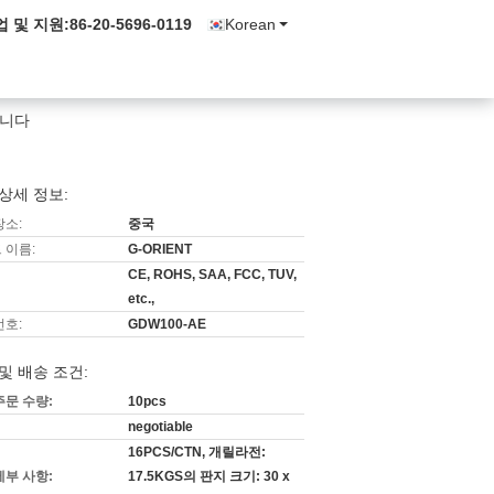
업 및 지원:
86-20-5696-0119
Korean
합니다
상세 정보:
장소:
중국
 이름:
G-ORIENT
CE, ROHS, SAA, FCC, TUV,
etc.,
번호:
GDW100-AE
및 배송 조건:
주문 수량:
10pcs
negotiable
16PCS/CTN, 개릴라전:
세부 사항:
17.5KGS의 판지 크기: 30 x