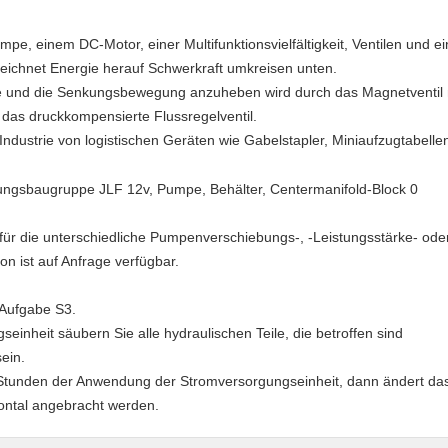
e, einem DC-Motor, einer Multifunktionsvielfältigkeit, Ventilen und e
eichnet Energie herauf Schwerkraft umkreisen unten.
e und die Senkungsbewegung anzuheben wird durch das Magnetventil mi
 das druckkompensierte Flussregelventil.
ndustrie von logistischen Geräten wie Gabelstapler, Miniaufzugtabellent
 für die unterschiedliche Pumpenverschiebungs-, -Leistungsstärke- oder
on ist auf Anfrage verfügbar.
 Aufgabe S3.
einheit säubern Sie alle hydraulischen Teile, die betroffen sind
ein.
 Stunden der Anwendung der Stromversorgungseinheit, dann ändert das
zontal angebracht werden.