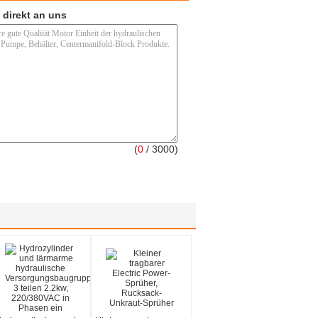
 direkt an uns
(
0
/ 3000)