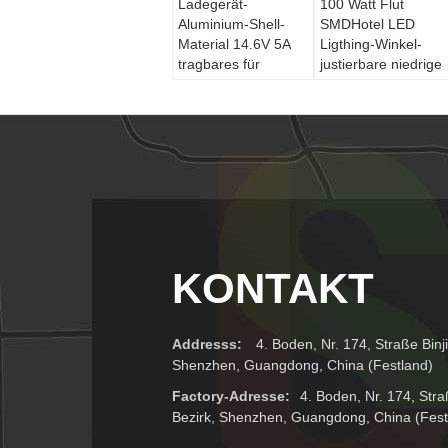
Ladegerät-
100 Watt Flut
Aluminium-Shell-
SMDHotel LED
Material 14.6V 5A
Ligthing-Winkel-
tragbares für
justierbare niedrige
Batterie-Satz 4S
leuchtende Zerfall-
LiFePO4
KONTAKT
Addresss:
4. Boden, Nr. 174, Straße Binj
Shenzhen, Guangdong, China (Festland)
Factory-Adresse:
4. Boden, Nr. 174, Stra
Bezirk, Shenzhen, Guangdong, China (Fest