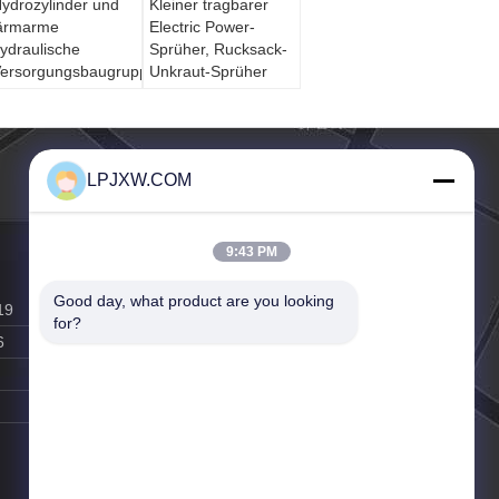
ydrozylinder und
Kleiner tragbarer
ärmarme
Electric Power-
ydraulische
Sprüher, Rucksack-
ersorgungsbaugruppe
Unkraut-Sprüher
 teilen 2.2kw,
20/380VAC in
hasen ein
LPJXW.COM
9:43 PM
Good day, what product are you looking 
19
for?
6