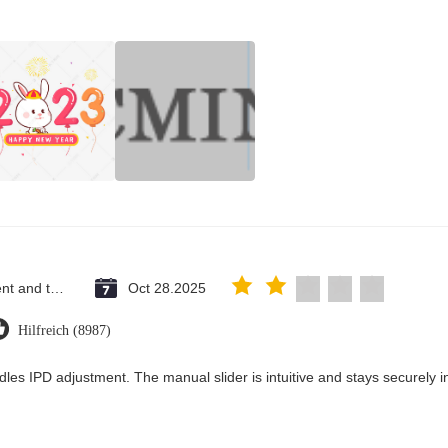
Saint Vincent and the Grenadines
Oct 28.2025
Hilfreich (8987)
dles IPD adjustment. The manual slider is intuitive and stays securely in