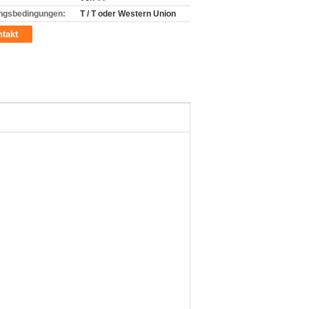
ngsbedingungen:
T / T oder Western Union
takt