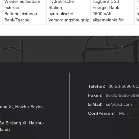
Wieder aufladbare
Hydraulische
tragbare USB
H
externe
Station,
Energie-Bank
l
Batterieleistungs-
hydraulische
2600mAh
h
Bank/Tasche,
Versorgungsbaugruppe
allgemeinhin für
V
Aluminiumlegierungsdünne
mit
intelligente Telefone
3
Doppelenergiebankreise
Motorantriebsölpumpen-
2
Druckquelle
P
Telefon:
86-20-5696-01
Faxen:
86-20-5696-569
E-Mail:
se@163.com
iang XI, Haizhu-Bezirk,
ContPerson:
Mr. li
ße Binjiang XI, Haizhu-
land)