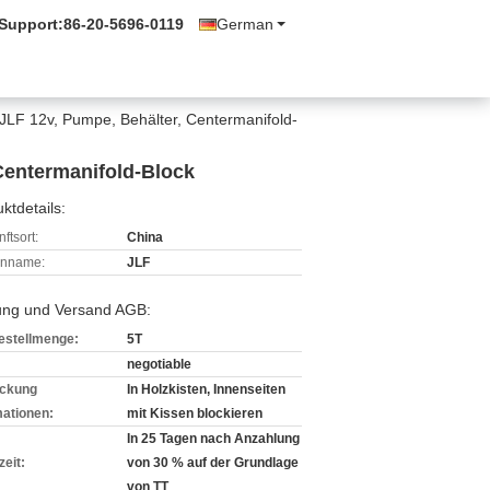
 Support:
86-20-5696-0119
German
JLF 12v, Pumpe, Behälter, Centermanifold-
Centermanifold-Block
ktdetails:
ftsort:
China
enname:
JLF
ung und Versand AGB:
estellmenge:
5T
negotiable
ckung
In Holzkisten, Innenseiten
mationen:
mit Kissen blockieren
In 25 Tagen nach Anzahlung
zeit:
von 30 % auf der Grundlage
von TT