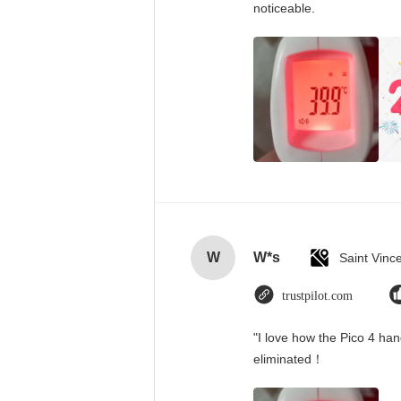
noticeable.
W
W*s
trustpilot.com
"I love how the Pico 4 han
eliminated！