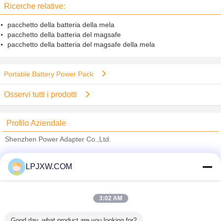
potere della lega di alluminio
Ricerche relative:
pacchetto della batteria della mela
pacchetto della batteria del magsafe
pacchetto della batteria del magsafe della mela
Portable Battery Power Pack
Osservi tutti i prodotti
Profilo Aziendale
Shenzhen Power Adapter Co.,Ltd.
Fornitori Verified
LPJXW.COM
Trust Seal
Verified Suplier
3:02 AM
Casa
Good day, what product are you looking for?