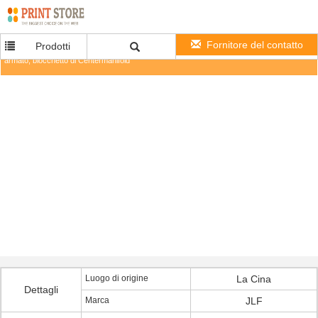
Fornitore del contatto
Prodotti
Motore dell'unità del blocco alimentatore di potenza idraulica di JLF 12v, pompa, carro
armato, blocchetto di Centermanifold
Luogo di origine
La Cina
Dettagli
Marca
JLF