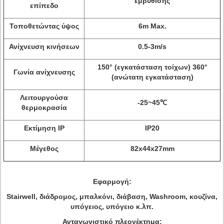
εμβύθισης
επίπεδο
Τοποθετώντας ύψος
6m Max.
Ανίχνευση κινήσεων
0.5-3m/s
150° (εγκατάσταση τοίχων) 360°
Γωνία ανίχνευσης
(ανώτατη εγκατάσταση)
Λειτουργούσα
-25~45℃
θερμοκρασία
Εκτίμηση IP
IP20
Μέγεθος
82x44x27mm
Εφαρμογή:
Stairwell, διάδρομος, μπαλκόνι, διάβαση, Washroom, κουζίνα,
υπόγειος, υπόγειο κ.λπ.
Ανταγωνιστικό πλεονέκτημα: