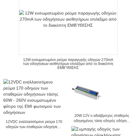
12W ενσωματωμένο ρεύμα παραγωγής οδηγών 270mA
των οδηγήσεων αισθητήρων επιλέξιμο από το διακόπτη
ΕΜΒΎΘΙΣΗΣ
20W 12V ο αδιάβροχος σταθερός
οδηγημένος τάση οδηγός οδήγησε
12VDC εναλλασσόμενο ρεύμα 170
την παροχή ηλεκτρικού ρεύματος
οδηγών των σταθερών οδηγήσεων
για την οδηγημένη ενότητα με SAA
τάσης 60W - 260V ενσωματωμένο