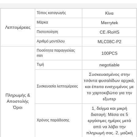
Τόπος καταγωγής
Κίνα
Μάρκα
Merrytek
Λεπτομέρειες
Πιστοποίηση
CE /RoHS
Αριθμό μοντέλου
MLC08C-P2
Ποσότητα παραγγελίας
100PCS
min
Τιμή
negotiable
Συσκευασμένος στην
τσάντα φυσαλίδων αρχικά,
Συσκευασία λεπτομέρειες
και έπειτα ενισχυμένος με
το χαρτοκιβώτιο για την
Πληρωμής &
εξωτερ
Αποστολής
Όροι
1, δείγμα και μικρή
διαταγή: Μέσα σε 5
Χρόνος παράδοσης
εργάσιμες ημέρες μετά
από να λάβει την
πληρωμή σας. 2, μαζική