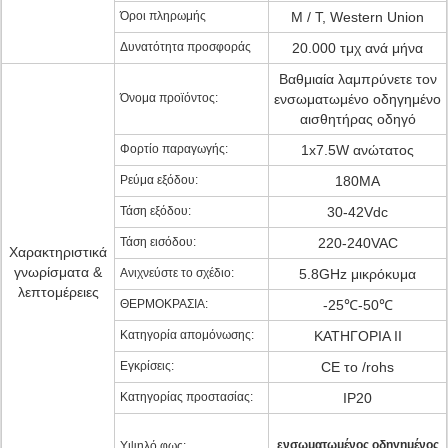
Όροι πληρωμής
Μ / Τ, Western Union
Δυνατότητα προσφοράς
20.000 τμχ ανά μήνα
Βαθμιαία λαμπρύνετε τον
Όνομα προϊόντος:
ενσωματωμένο οδηγημένο
αισθητήρας οδηγό
Φορτίο παραγωγής:
1x7.5W ανώτατος
Ρεύμα εξόδου:
180MA
Τάση εξόδου:
30-42Vdc
Τάση εισόδου:
220-240VAC
Χαρακτηριστικά
γνωρίσματα &
Ανιχνεύστε το σχέδιο:
5.8GHz μικρόκυμα
λεπτομέρειες
ΘΕΡΜΟΚΡΑΣΙΑ:
-25℃-50℃
Κατηγορία απομόνωσης:
ΚΑΤΗΓΟΡΙΑ ΙΙ
Εγκρίσεις:
CE το /rohs
Κατηγορίας προστασίας:
IP20
ενσωματωμένος οδηγημένος
Υψηλό φως: