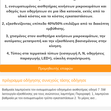
1, ενσωματωμένος αισθητήρας κινήσεων μικροκυμάτων και
οδηγός των οδηγήσεων σε μια ίδια κατοικία, εκτός από το
υλικό κόστος και το κόστος εγκαταστάσεων.
2, εξασθενίζοντας επίπεδο
40%/50%
επιλέξιμο από το διακόπτη
εμβύθισης.
3, χτισμένος στον αισθητήρα κινήσεων μικροκυμάτων, την
αυτόματες μετατροπή και την εξασθένιση βασισμένους στην
κίνηση.
4, Τύπος-στα τερματικά τύπων (εισαγωγή Λ, Ν, οδηγήσεις
παραγωγής LED+), εύκολη συγκέντρωση.
Προμηθευτής επαφών
πρόγραμμα οδήγησης συνεχούς τάσης οδήγησε
Βαθμιαία λαμπρύνετε τον ενσωματωμένο οδηγημένο αισθητήρας οδηγό 7 .5W
λειτουργία εξασθένισης για τους ανώτατους λαμπτήρες Περιγραφή: 1, λαμπρύνει
βαθμιαία με τον ενσωματωμένο τρόπο εγκαταστάσεων 2. Το μέρος αισ...