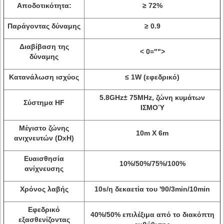
Αποδοτικότητα:
≥ 72%
Παράγοντας δύναμης
≥ 0.9
Διαβίβαση της
< 0="">
δύναμης
Κατανάλωση ισχύος
≤ 1W (εφεδρικό)
5.8GHz± 75MHz, ζώνη κυμάτων
Σύστημα HF
ΙΣΜΟΎ
Μέγιστο ζώνης
10m Χ 6m
ανιχνευτών (DxH)
Ευαισθησία
10%/50%/75%/100%
ανίχνευσης
Χρόνος λαβής
10s/η δεκαετία του '90/3min/10min
Εφεδρικό
40%/50% επιλέξιμα από το διακόπτη
εξασθενίζοντας