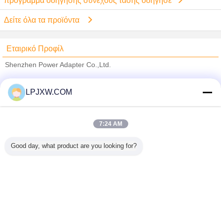
πρόγραμμα οδήγησης συνεχούς τάσης οδήγησε
Δείτε όλα τα προϊόντα
Εταιρικό Προφίλ
Shenzhen Power Adapter Co.,Ltd.
Verified προμηθευτές
LPJXW.COM
Trust Seal
Verified Suplier
7:24 AM
Σπίτι
Good day, what product are you looking for?
Όλα τα Προϊόντα
Περίπου εμείς
επαφή
Αίτηση κράτησης