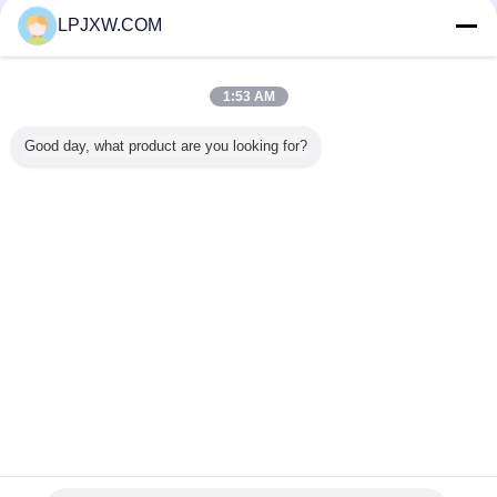
проверенных поставщиков
LPJXW.COM
Trust Seal
Verified Suplier
1:53 AM
Главная страница
Good day, what product are you looking for?
Все продукты
Карта сайта
контактные данные
Отправить запрос
Измените язык
Полное место
Copyright © 2014 - 2026 Shenzhen Power Adapter Co.,Ltd..