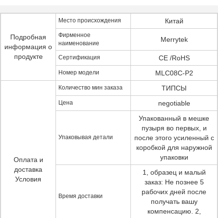
Место происхождения
Китай
Фирменное
Подробная
Merrytek
наименование
информация о
продукте
Сертификация
CE /RoHS
Номер модели
MLC08C-P2
Количество мин заказа
ТИПСЫ
Цена
negotiable
Упакованный в мешке
пузыря во первых, и
Упаковывая детали
после этого усиленный с
коробкой для наружной
упаковки
Оплата и
доставка
1, образец и малый
Условия
заказ: Не познее 5
рабочих дней после
Время доставки
получать вашу
компенсацию. 2,