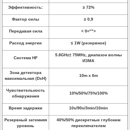
Эффективность:
≥ 72%
Фактор силы
≥ 0,9
Передавая сила
< 0="">
Расход энергии
≤ 1W (резервное)
5.8GHz± 75MHz, диапазон волны
Система HF
ИЗМА
Зона детектора
10m x 6m
максимальная (DxH)
Чувствительность
10%/50%/75%/100%
обнаружения
Время задержки
10s/90s/3min/10min
Резервный затемняя
40%/50% дискретные глубоким
уровень
переключателем