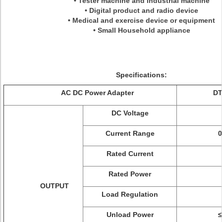
• Tester machine and industrial machine
• Digital product and radio device
• Medical and exercise device or equipment
• Small Household appliance
Specifications:
AC DC Power Adapter
DT
DC Voltage
Current Range
0
Rated Current
Rated Power
OUTPUT
Load Regulation
Unload Power
≤