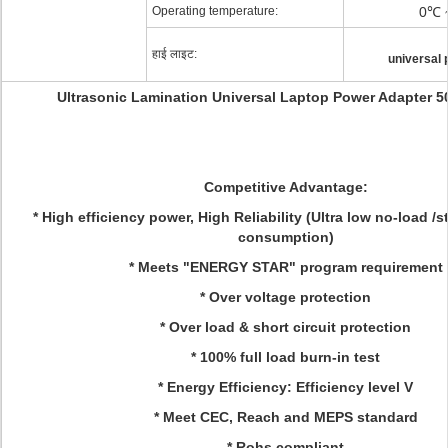
Operating temperature:
0℃ 
हाई लाइट:
universal 
Ultrasonic Lamination Universal Laptop Power Adapter 50
Competitive Advantage:
* High efficiency power, High Reliability (Ultra low no-load 
consumption)
*
Meets "ENERGY STAR" program requirement
*
Over voltage protection
* Over load & short circuit protection
*
100% full load burn-in test
*
Energy Efficiency: Efficiency level V
* Meet CEC, Reach and MEPS standard
* Rohs compliant