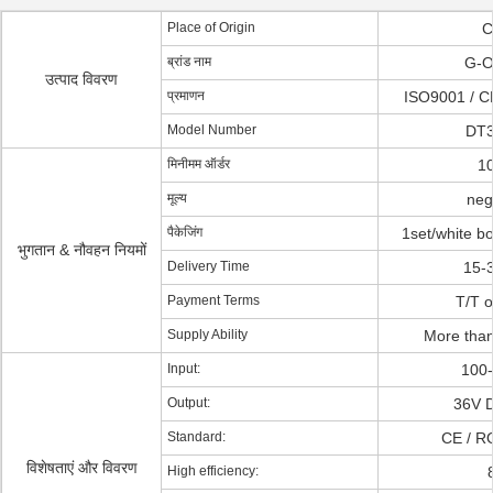
Place of Origin
C
ब्रांड नाम
G-O
उत्पाद विवरण
प्रमाणन
ISO9001 / C
Model Number
DT3
मिनीमम ऑर्डर
1
मूल्य
neg
पैकेजिंग
1set/white bo
भुगतान & नौवहन नियमों
Delivery Time
15-
Payment Terms
T/T o
Supply Ability
More tha
Input:
100
Output:
36V D
Standard:
CE / R
विशेषताएं और विवरण
High efficiency: