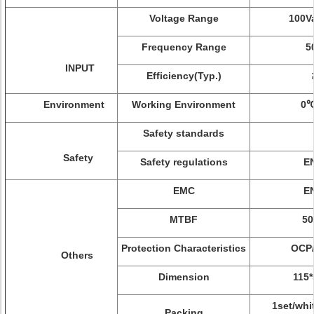
Voltage Range
100V
Frequency Range
5
INPUT
Efficiency(Typ.)
Environment
Working Environment
0℃
Safety standards
Safety
Safety regulations
EN
EMC
EN
MTBF
50
Protection Characteristics
OCP/
Others
Dimension
115*
1set/whit
Packing