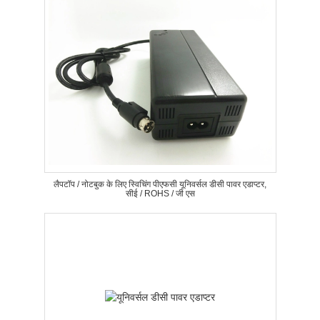
लैपटॉप / नोटबुक के लिए स्विचिंग पीएफसी यूनिवर्सल डीसी पावर एडाप्टर,
सीई / ROHS / जी एस