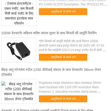
INTERFACE POWER SWITCH FOR LOW POWER
PC CARD SLOTS Description: The TPS2212 PC
Card power-interface switch provides an integrated
आपूर्तिकर्ता से संपर्क करें
power-management solution for a single low ....
100W डेस्कटॉप सक्रिय शक्ति कारक सुधार के साथ बिजली की आपूर्ति स्विचिंग
ग्रीन बिजली की आपूर्ति सीईसी और ऊर्जा सितारा 100W
डेस्कटॉप प्रकार वाइड इनपुट वोल्टेज: 90 260V एसी, 47 63
हर्ट्ज के लिए आईईसी-320-C14 इनपुट इनलेट 48 वी डीसी के
माध्यम से उत्पादन में वोल्टेज 11V डीसी से उपलब्ध एक...
आपूर्तिकर्ता से संपर्क करें
बीहड़ धातु स्टेनलेस स्टील 1200 डीपीआई संकल्प के साथ डेस्कटॉप 38mm लेजर
ट्रैकबॉल
Rugdized metal Stainless steel desktop 38mm
laser trackball with 1200 DPI resolution Main
Features: 1. Industrial movable stand alone
trackball for very harsh environment 2. with 3
आपूर्तिकर्ता से संपर्क करें
sealed stainless steel mouse ...
डेस्कटॉप 3 डी विज्ञापन प्रदर्शन पारदर्शी एलसीडी डिस्प्ले ताकत के लिए बॉक्स