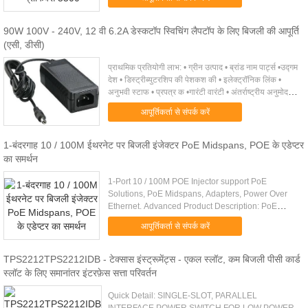
1* Fiber Port USB 2.0*4 ...
90W 100V - 240V, 12 वी 6.2A डेस्कटॉप स्विचिंग लैपटॉप के लिए बिजली की आपूर्ति
(एसी, डीसी)
प्राथमिक प्रतियोगी लाभ: • ग्रीन उत्पाद • ब्रांड नाम पार्ट्स •उद्गम
देश • डिस्ट्रीब्युटरशिप की पेशकश की • इलेक्ट्रॉनिक लिंक •
अनुभवी स्टाफ • प्रपत्र क •गारंटी वारंटी • अंतर्राष्ट्रीय अनुमोदन •
सैन्य विनिर्देशों ...
आपूर्तिकर्ता से संपर्क करें
1-बंदरगाह 10 / 100M ईथरनेट पर बिजली इंजेक्टर PoE Midspans, POE के एडेप्टर
का समर्थन
1-Port 10 / 100M POE Injector support PoE
Solutions, PoE Midspans, Adapters, Power Over
Ethernet. Advanced Product Description: PoE
Injector is also called as Power over Ethernet mid-
आपूर्तिकर्ता से संपर्क करें
span devices. Single port ....
TPS2212TPS2212IDB - टेक्सास इंस्ट्रूमेंट्स - एकल स्लॉट, कम बिजली पीसी कार्ड
स्लॉट के लिए समानांतर इंटरफ़ेस सत्ता परिवर्तन
Quick Detail: SINGLE-SLOT, PARALLEL