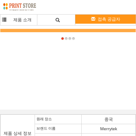
접촉 공급자
제품 소개
IP20는 임명에 의하여 통합된 감지기 LED 운전사 18W의 3개 단계 흐리게 하는 기능을 고
립시켰습니다
원래 장소
중국
브랜드 이름
Merrytek
제품 상세 정보