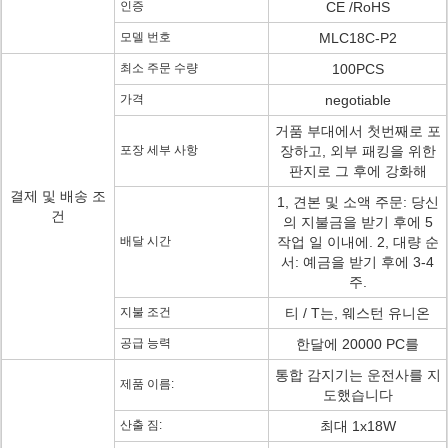
인증
CE /RoHS
모델 번호
MLC18C-P2
최소 주문 수량
100PCS
가격
negotiable
거품 부대에서 첫번째로 포
포장 세부 사항
장하고, 외부 패킹을 위한
판지로 그 후에 강화해
결제 및 배송 조
1, 견본 및 소액 주문: 당신
건
의 지불금을 받기 후에 5
배달 시간
작업 일 이내에. 2, 대량 순
서: 예금을 받기 후에 3-4
주.
지불 조건
티 / T는, 웨스턴 유니온
공급 능력
한달에 20000 PC를
통합 감지기는 운전사를 지
제품 이름:
도했습니다
산출 짐:
최대 1x18W