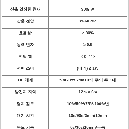
산출 일정한 현재
300mA
산출 전압
35-60Vdc
효율성:
≥ 80%
동력 인자
≥ 0.9
전달 힘
< 0="">
전력 소비
(대기) ≤ 1W
HF 체계
5.8GHz± 75MHz의 주의 주파대
발견자 지역
12m x 6m
탐지 감도
10%/50%/75%/100%년
대기 시간
10s/90s/3min/10min
복도 기능
0s/30s/10min/무능