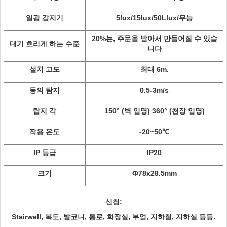
일광 감지기
5lux/15lux/50Llux/무능
20%는, 주문을 받아서 만들어질 수 있습
대기 흐리게 하는 수준
니다
설치 고도
최대 6m.
동의 탐지
0.5-3m/s
탐지 각
150° (벽 임명) 360° (천장 임명)
작용 온도
-20~50℃
IP 등급
IP20
크기
Ф78x28.5mm
신청:
Stairwell, 복도, 발코니, 통로, 화장실, 부엌, 지하철, 지하실 등등.