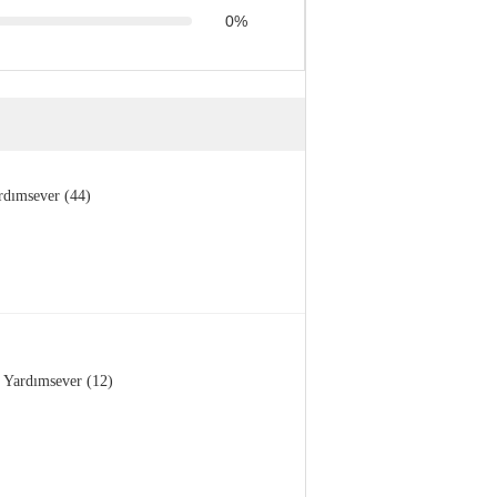
0%
rdımsever (44)
Yardımsever (12)