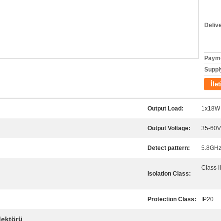
Deliv
Payme
Supply
İle
Output Load:
1x18W
Output Voltage:
35-60V
Detect pattern:
5.8GHz
Class II
Isolation Class:
Protection Class:
IP20
dektörü