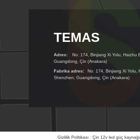
TEMAS
Adres:
No: 174, Binjiang Xi Yolu, Haizhu 
Guangdong, Çin (Anakara)
Fabrika adres:
No: 174, Binjiang Xi Yolu, 
Shenzhen, Guangdong, Çin (Anakara)
Gizlilik Politikası
|
Çin 12v led güç kaynağı