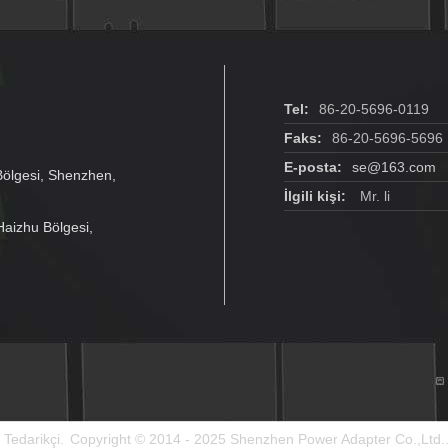
Tel:
86-20-5696-0119
Faks:
86-20-5696-5696
E-posta:
se@163.com
Bölgesi, Shenzhen,
İlgili kişi:
Mr. li
Haizhu Bölgesi,
Tedarikçi.
Copyright © 2014 - 2025 Shenzhen Power Adapter Co.,Ltd..