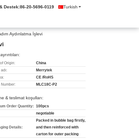
 & Destek:
86-20-5696-0119
Turkish
dım Aydınlatma İşlevi
vi
ayrıntıları:
of Origin:
China
 adı:
Merrytek
ka:
CE /RoHS
 Number:
MLC18C-P2
 & teslimat koşulları:
um Order Quantity:
100pcs
negotiable
Packed in bubble bag firstly,
ging Details:
and then reinforced with
carton for outer packing