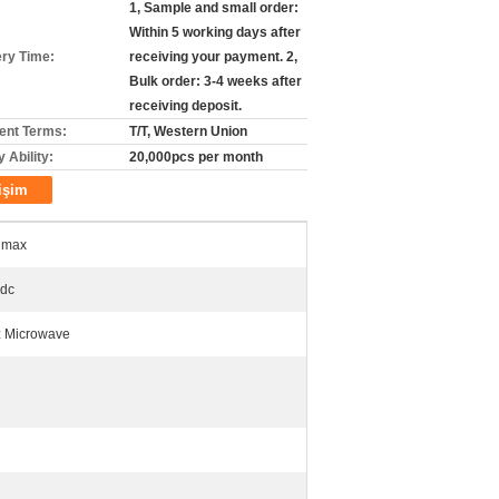
1, Sample and small order:
Within 5 working days after
ery Time:
receiving your payment. 2,
Bulk order: 3-4 weeks after
receiving deposit.
nt Terms:
T/T, Western Union
 Ability:
20,000pcs per month
tişim
 max
dc
 Microwave