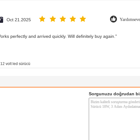
Oct 21.2025
Yardımseve
rks perfectly and arrived quickly. Will definitely buy again."
12 volt led sürücü
Sorgunuzu doğrudan bi