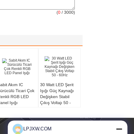
(
0
/ 3000)
abit Akım IC
30 Watt LED Şerit
ürücülü Ticari Çok
Işığı Güç Kaynağı
enkli RGB LED
Değişken Stabil
anel Işığı
Çıkış Voltajı 50 -
60Hz
LPJXW.COM