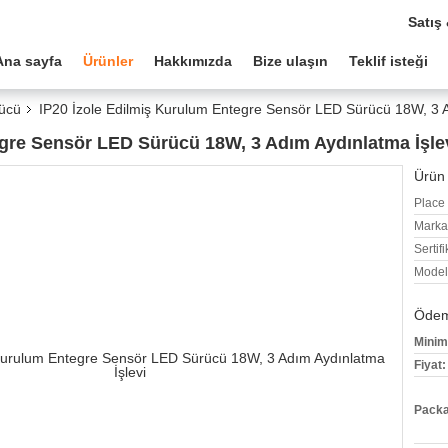
Satış
Ana sayfa
Ürünler
Hakkımızda
Bize ulaşın
Teklif isteği
rücü
IP20 İzole Edilmiş Kurulum Entegre Sensör LED Sürücü 18W, 3 A
egre Sensör LED Sürücü 18W, 3 Adım Aydınlatma İşle
Ürün 
Place 
Marka
Sertifi
Model
Ödeme
Minim
Fiyat:
Packa