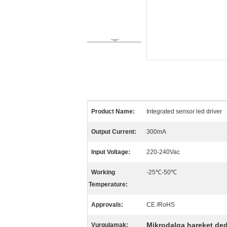
Product Name:
Integrated sensor led driver
Output Current:
300mA
Input Voltage:
220-240Vac
Working
-25℃-50℃
Temperature:
Approvals:
CE /RoHS
Mikrodalga hareket de
Vurgulamak: