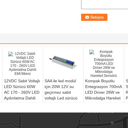
12VDC Sabit Voltajlı
SAA ile led modül
Kompak Boyutlu
S
LED Sürücü 60W
için 20W 12V su
Entegrasyon 700mA
S
AC 170 - 260V LED
geçirmez sabit
LED Driver 28W ve
R
Aydınlatma Dahili
voltajlı Led sürücü
Mikrodalga Hareket
P
EMI filtresi
liderliğindeki güç
Sensörü
kaynağı