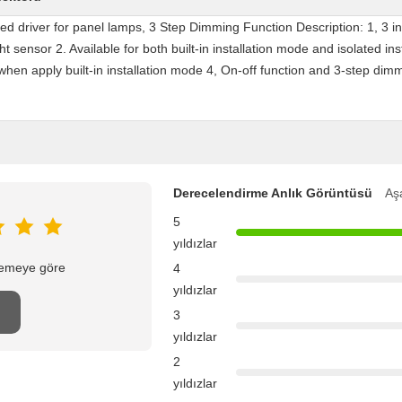
 led driver for panel lamps, 3 Step Dimming Function Description: 1, 3 i
 sensor 2. Available for both built-in installation mode and isolated in
n apply built-in installation mode 4, On-off function and 3-step dimmi
Derecelendirme Anlık Görüntüsü
Aşa
5
yıldızlar
elemeye göre
4
yıldızlar
n
3
yıldızlar
2
yıldızlar