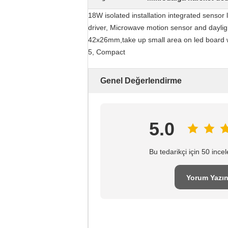
18W isolated installation integrated sensor
driver, Microwave motion sensor and daylight
42x26mm,take up small area on led board whe
5, Compact
Genel Değerlendirme
5.0
Bu tedarikçi için 50 inc
Yorum Yazı