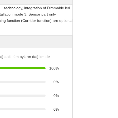
n 1 technology, integration of Dimmable led
stallation mode 3,.Sensor part only
ng function (Corridor function) are optional
ğıdaki tüm oyların dağılımıdır
100%
0%
0%
0%