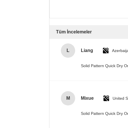
Tüm İncelemeler
L
Liang
Azerbaij
Solid Pattern Quick Dry
M
Mixue
United S
Solid Pattern Quick Dry