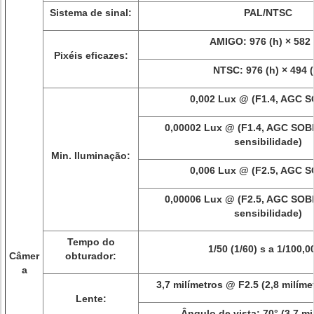
Sistema de sinal:
PAL/NTSC
AMIGO: 976 (h) × 582 
Pixéis eficazes:
NTSC: 976 (h) × 494 (
0,002 Lux @ (F1.4, AGC 
0,00002 Lux @ (F1.4, AGC SOB
sensibilidade)
Min. Iluminação:
0,006 Lux @ (F2.5, AGC 
0,00006 Lux @ (F2.5, AGC SOB
sensibilidade)
Tempo do
1/50 (1/60) s a 1/100,0
Câmer
obturador:
a
3,7 milímetros @ F2.5 (2,8 milíme
Lente:
Ângulo de vista: 70° (3,7 mi