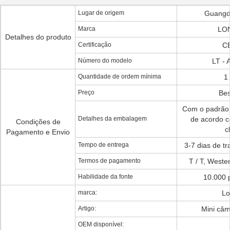
Lugar de origem
Guangd
Marca
LO
Detalhes do produto
Certificação
CE
Número do modelo
LT -
Quantidade de ordem mínima
1
Preço
Bes
Com o padrão
Detalhes da embalagem
de acordo c
Condições de
c
Pagamento e Envio
Tempo de entrega
3-7 dias de t
Termos de pagamento
T / T, Weste
Habilidade da fonte
10.000 
marca:
Lo
Artigo:
Mini câm
OEM disponível: