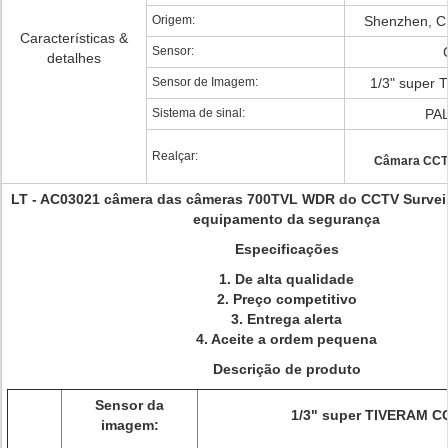
Origem:
Shenzhen, Ch
Características &
Sensor:
detalhes
Sensor de Imagem:
1/3" super 
Sistema de sinal:
PA
Realçar:
Câmara CCTV
LT - AC03021 câmera das câmeras 700TVL WDR do CCTV Surveil
equipamento da segurança
Especificações
1.
De alta qualidade
2. Preço competitivo
3. Entrega alerta
4. Aceite a ordem pequena
Descrição de produto
Sensor da
1/3" super TIVERAM CC
imagem: