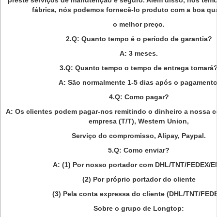
preste serviços de manutenção é seguro. Além disso, nós tem
fábrica, nós podemos fornecê-lo produto com a boa qu
o melhor preço.
2.Q: Quanto tempo é o período de garantia?
A: 3 meses.
3.Q: Quanto tempo o tempo de entrega tomará
A: São normalmente 1-5 dias após o pagamento
4.Q: Como pagar?
A: Os clientes podem pagar-nos remitindo o dinheiro a nossa c
empresa (T/T), Western Union,
Serviço do compromisso, Alipay, Paypal.
5.Q: Como enviar?
A: (1) Por nosso portador com DHL/TNT/FEDEX/
(2) Por próprio portador do cliente
(3) Pela conta expressa do cliente (DHL/TNT/FED
Sobre o grupo de Longtop: