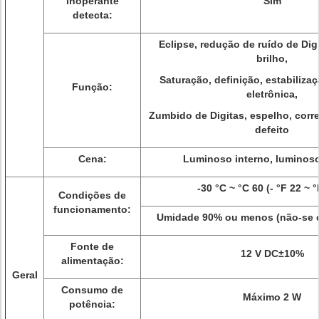
inoperante
Sim
detecta:
Eclipse, redução de ruído de Dig
brilho,
Saturação, definição, estabiliz
Função:
eletrônica,
Zumbido de Digitas, espelho, corr
defeito
Cena:
Luminoso interno, luminoso
-30 °C ~ °C 60 (- °F 22 ~ 
Condições de
funcionamento:
Umidade 90% ou menos (não-se
Fonte de
12 V DC±10%
alimentação:
Geral
Consumo de
Máximo 2 W
potência: