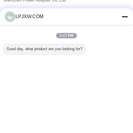
Shenzhen Power Adapter Co.,Ltd.
Fornecedores Verified
LPJXW.COM
Trust Seal
Verified Suplier
5:17 PM
Casa
Good day, what product are you looking for?
Todos os Produtos
Mapa do Site
Fale Conosco
Pedir um orçamento
Mude a língua
Local completo