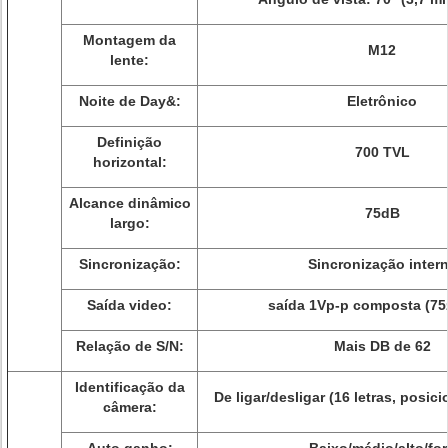
Montagem da
M12
lente:
Noite de Day&:
Eletrônico
Definição
700 TVL
horizontal:
Alcance dinâmico
75dB
largo:
Sincronização:
Sincronização inter
Saída video:
saída 1Vp-p composta (7
Relação de S/N:
Mais DB de 62
Identificação da
De ligar/desligar (16 letras, posic
câmera: