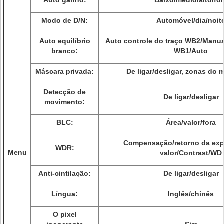
Auto ganho:
Baixo/médio/alto/fo
Modo de D/N:
Automóvel/dia/noit
Auto equilíbrio
Auto controle do traço WB2/Manua
branco:
WB1/Auto
Máscara privada:
De ligar/desligar, zonas do
Detecção de
De ligar/desligar
movimento:
BLC:
Área/valor/fora
Compensação/retorno da exp
WDR:
Menu
valor/Contrast/WD
Anti-cintilação:
De ligar/desligar
Língua:
Inglês/chinês
O pixel