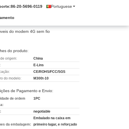
porte:
86-20-5696-0119
Portuguese
çamento
veis do modem 4G sem fio
hes do produto:
 de origem:
China
:
E-Lins
icação:
CE/ROHS/FCC/SGS
o do modelo:
M300t-10
ições de Pagamento e Envio:
idade de ordem
1PC
a:
:
negotiable
Embalado na caixa em
hes da embalagem:
primeiro lugar, e reforçado