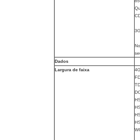
85
Qu
CD
3G
No
se
Dados
Largura de faixa
4G
FD
TD
DC
HS
HS
HS
HS
WC