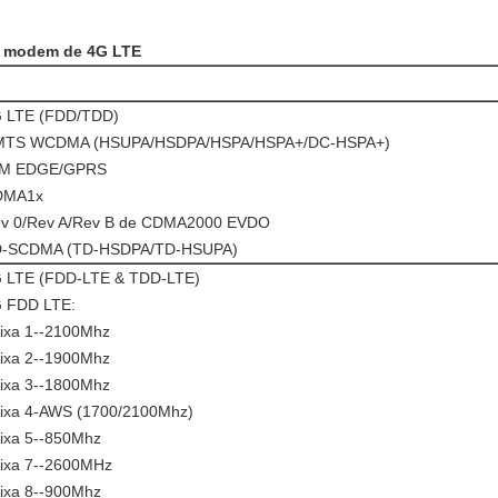
o modem de 4G LTE
 LTE (FDD/TDD)
TS WCDMA (HSUPA/HSDPA/HSPA/HSPA+/DC-HSPA+)
/M EDGE/GPRS
DMA1x
v 0/Rev A/Rev B de CDMA2000 EVDO
-SCDMA (TD-HSDPA/TD-HSUPA)
 LTE (FDD-LTE & TDD-LTE)
 FDD LTE:
ixa 1--2100Mhz
ixa 2--1900Mhz
ixa 3--1800Mhz
ixa 4-AWS (1700/2100Mhz)
ixa 5--850Mhz
ixa 7--2600MHz
ixa 8--900Mhz