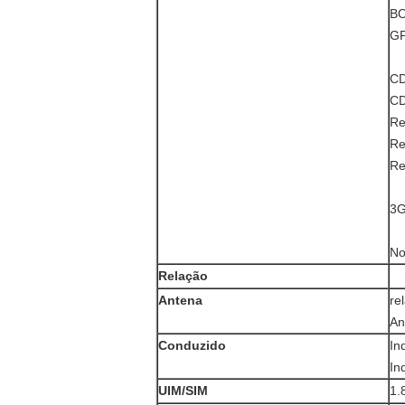
BO
GP
CD
C
Re
Re
Re
3G
No
Relação
Antena
re
An
Conduzido
In
In
UIM/SIM
1.