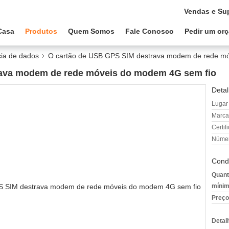
Vendas e Su
Casa
Produtos
Quem Somos
Fale Conosco
Pedir um or
cia de dados
O cartão de USB GPS SIM destrava modem de rede mó
rava modem de rede móveis do modem 4G sem fio
Detal
Lugar
Marca
Certif
Númer
Cond
Quant
mínim
Preço
Detal