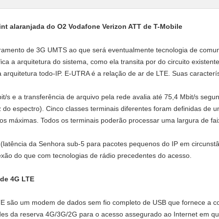
nt alaranjada do O2 Vodafone Verizon ATT de T-Mobile
oramento de 3G UMTS ao que será eventualmente tecnologia de comu
fica a arquitetura do sistema, como ela transita por do circuito exist
arquitetura todo-IP. E-UTRA é a relação de ar de LTE. Suas característ
it/s e a transferência de arquivo pela rede avalia até 75,4 Mbit/s seg
o espectro). Cinco classes terminais diferentes foram definidas de u
dos máximas. Todos os terminais poderão processar uma largura de fa
 (latência da Senhora sub-5 para pacotes pequenos do IP em circunstâ
xão do que com tecnologias de rádio precedentes do acesso.
 de 4G LTE
 são um modem de dados sem fio completo de USB que fornece a cone
ades da reserva 4G/3G/2G para o acesso assegurado ao Internet em qua