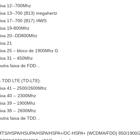
ixa 12--700Mhz
ixa 13--700 (B13) megahertz
ixa 17--700 (B17) /AWS
ixa 19-800Mhz
ixa 20--DD800Mhz
ixa 21
ixa 25 – bloco de 1900Mhz G
ixa 31 – 450Mhz
outra faixa de FDD…
 TDD LTE (TD-LTE):
ixa 41 – 2500/2600Mhz
ixa 40 -- 2300Mhz
ixa 39 – 1900Mhz
ixa 38 -- 2600Mhz
outra faixa de TDD…
TS/HSPA/HSUPA/HSPA/HSPA+/DC-HSPA+ (WCDMA/FDD) 850/1900/21