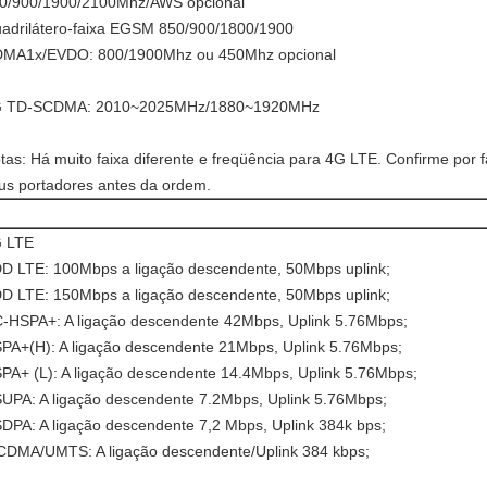
0/900/1900/2100Mhz/AWS opcional
adrilátero-faixa EGSM 850/900/1800/1900
MA1x/EVDO: 800/1900Mhz ou 450Mhz opcional
 TD-SCDMA: 2010~2025MHz/1880~1920MHz
tas: Há muito faixa diferente e freqüência para 4G LTE. Confirme por 
us portadores antes da ordem.
 LTE
D LTE: 100Mbps a ligação descendente, 50Mbps uplink;
D LTE: 150Mbps a ligação descendente, 50Mbps uplink;
-HSPA+: A ligação descendente 42Mbps, Uplink 5.76Mbps;
PA+(H): A ligação descendente 21Mbps, Uplink 5.76Mbps;
PA+ (L): A ligação descendente 14.4Mbps, Uplink 5.76Mbps;
UPA: A ligação descendente 7.2Mbps, Uplink 5.76Mbps;
DPA: A ligação descendente 7,2 Mbps, Uplink 384k bps;
DMA/UMTS: A ligação descendente/Uplink 384 kbps;