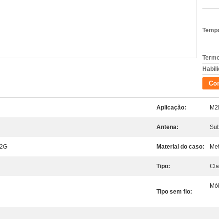
Tempo
Termo
Habili
Con
Aplicação:
M2M
Antena:
Sub
 2G
Material do caso:
Met
Tipo:
Cla
Mób
Tipo sem fio: