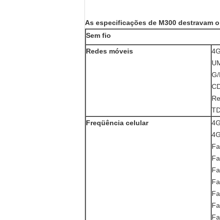
As especificações de M300 destravam 
Sem fio
Redes móveis
4G
UM
G
C
Re
TD
Freqüência celular
4G
4G
Fa
Fa
Fa
Fa
Fa
Fa
Fa