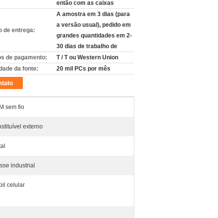
então com as caixas
A amostra em 3 dias (para
a versão usual), pedido em
 de entrega:
grandes quantidades em 2-
30 dias de trabalho de
s de pagamento:
T / T ou Western Union
dade da fonte:
20 mil PCs por mês
tato
 sem fio
stituível externo
al
sse industrial
il celular