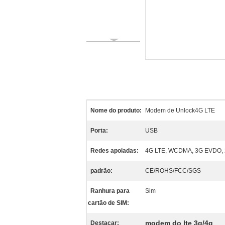
Nome do produto:
Modem de Unlock4G LTE
Porta:
USB
Redes apoiadas:
4G LTE, WCDMA, 3G EVDO,
padrão:
CE/ROHS/FCC/SGS
Ranhura para
Sim
cartão de SIM:
modem do lte 3g/4g
Destacar: