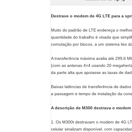
Destrave o modem de 4G LTE para a spri
Muito do padrão de LTE endereça o melh
quantidade do trabalho é visada que simpli
comutação por blocos, a um sistema liso da 
A transferência máxima avalia até 299,6 Mb
(com as antenas 4×4 usando 20 megahertz d
da parte alta que apoiasse as taxas de da
Baixas latências de transferência de dados
a passagem e tempo de instalação da cone
A descrição de M300 destrava o modem
1. Os M300t destravam o modem de 4G LTE
celular sinalizam disponível, com capacid