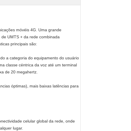
nicações móvéis 4G. Uma grande
ente de UMTS + da rede combinada
icas principais são:
undo a categoria do equipamento do usuário
ma classe céntrica da voz até um terminal
ixa de 20 megahertz.
ncias óptimas), mais baixas latências para
ctividade celular global da rede, onde
lquer lugar.