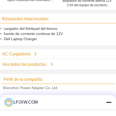
ligero multiusos del ordenador,
adaptador de corriente alterna 12V
120Watt cargador del adaptador
3.5A del equipo de escritorio
de la CA DC
42Watt con la protección del
sobrecalentamiento
Búsquedas relacionadas:
cargador del thinkpad del lenovo
fuente de corriente continua de 12V
Dell Laptop Charger
AC Cargadores
Vea todos los productos
Perfil de la compañía
Shenzhen Power Adapter Co.,Ltd.
proveedores calificados
LPJXW.COM
Trust Seal
Verified Suplier