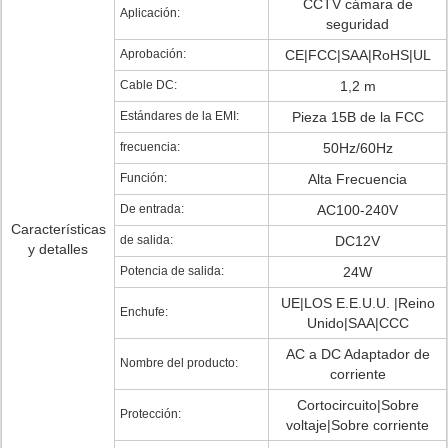
CCTV cámara de
Aplicación:
seguridad
Aprobación:
CE|FCC|SAA|RoHS|UL
Cable DC:
1,2 m
Estándares de la EMI:
Pieza 15B de la FCC
frecuencia:
50Hz/60Hz
Función:
Alta Frecuencia
De entrada:
AC100-240V
Características
de salida:
DC12V
y detalles
Potencia de salida:
24W
UE|LOS E.E.U.U. |Reino
Enchufe:
Unido|SAA|CCC
AC a DC Adaptador de
Nombre del producto:
corriente
Cortocircuito|Sobre
Protección:
voltaje|Sobre corriente