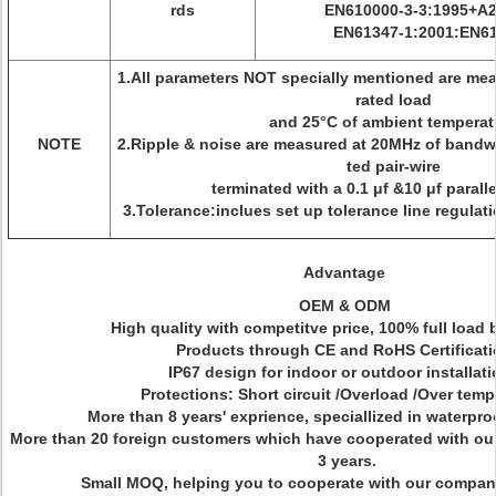
rds
EN610000-3-3:1995+A2
EN61347-1:2001:EN61
1.All parameters NOT specially mentioned are me
rated load
and 25°C of ambient temperat
NOTE
2.Ripple & noise are measured at 20MHz of bandwi
ted pair-wire
terminated with a 0.1 μf &10 μf paralle
3.Tolerance:inclues set up tolerance line regulat
Advantage
OEM & ODM
High quality with competitve price, 100% full load 
Products through CE and RoHS Certificat
IP67 design for indoor or outdoor installat
Protections: Short circuit /Overload /Over temp
More than 8 years' exprience, speciallized in waterpro
More than 20 foreign customers which have cooperated with ou
3 years.
Small MOQ, helping you to cooperate with our compan