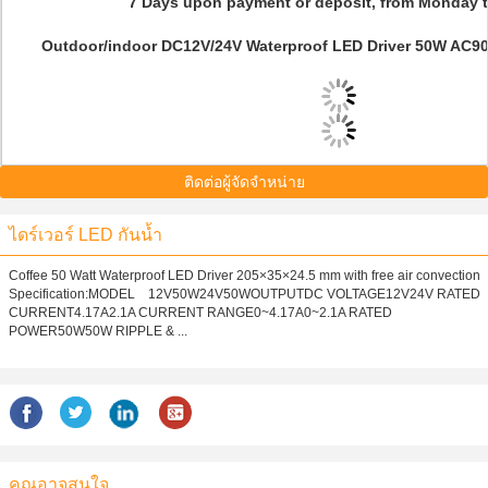
7 Days upon payment or deposit, from Monday t
Outdoor/indoor DC12V/24V Waterproof LED Driver 50W AC90V
ติดต่อผู้จัดจำหน่าย
ไดร์เวอร์ LED กันน้ำ
Coffee 50 Watt Waterproof LED Driver 205×35×24.5 mm with free air convection
Specification:MODEL 12V50W24V50WOUTPUTDC VOLTAGE12V24V RATED
CURRENT4.17A2.1A CURRENT RANGE0~4.17A0~2.1A RATED
POWER50W50W RIPPLE & ...
คุณอาจสนใจ