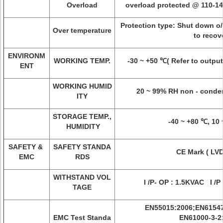
Overload
overload protected @ 110-1
Protection type: Shut down o/
Over temperature
to recov
ENVIRONM
WORKING TEMP.
-30 ~ +50 ℃( Refer to output
ENT
WORKING HUMID
20 ~ 99% RH non - conde
ITY
STORAGE TEMP.,
-40 ~ +80 ℃, 10
HUMIDITY
SAFETY &
SAFETY STANDA
CE Mark ( LVD
EMC
RDS
WITHSTAND VOL
I /P- OP : 1.5KVAC I /P
TAGE
EN55015:2006;EN61547
EMC Test Standa
EN61000-3-2