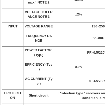
100mV
max.) NOTE 2
VOLTAGE TOLER
±2%
ANCE NOTE 3
INPUT
VOLTAGE RANGE
190~250
FREQUENCY RA
50~60H
NGE
POWER FACTOR
PF>0.5/22
(Typ.)
EFFICIENCY (Typ
81%
.)
AC CURRENT (Ty
0.5A/220
p.)
PROTECTI
Protection type : recovers au
Short circuit
ON
condition is 