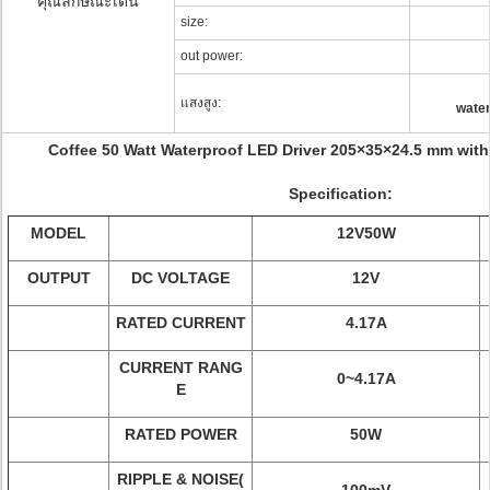
คุณลักษณะเด่น
size:
out power:
แสงสูง:
water
Coffee 50 Watt Waterproof LED Driver 205×35×24.5 mm with 
Specification:
MODEL
12V50W
OUTPUT
DC VOLTAGE
12V
RATED CURRENT
4.17A
CURRENT RANG
0~4.17A
E
RATED POWER
50W
RIPPLE & NOISE(