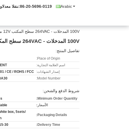
Arabic
86-20-5696-0119
المبيعات والدع
100V المدخلات - 264VAC سطح المكتب 12V محول الطاقة 2 سنة الضمان
100V المدخلات - 264VAC سطح المكتب 12V محول الطاقة 2 سنة الضمان
تفاصيل المنتج:
Place of Origin:
اسم العلامة التجارية:
IENT
إصدار الشهادات:
01 / CE / ROHS / FCC
3A30
Model Number:
شروط الدفع والشحن:
cs
Minimum Order Quantity:
الأسعار:
iable
hite box, 5sets/
Packaging Details:
n
15-30 days
Delivery Time: