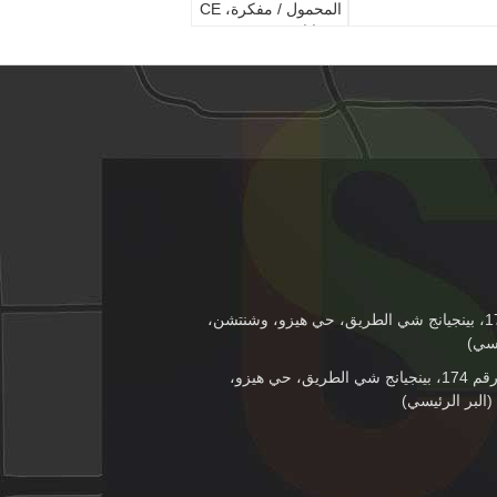
المحمول / مفكرة، CE
/ بنفايات / ع
الطابق 4th، رقم 174، بينجيانج شي الطريق، حي هيزو، وشنتشن،
يسي)
الطابق 4th، رقم 174، بينجيانج شي الطريق، حي هيزو،
البر الرئيسي)