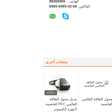
الهاتف ::
56966398
الفاكس:
86-20-5696-5696
منتجات أخرى
حول الطاقة العالمي
تبديل محول الطاقة
لعاصمة
العالمي PFC العاصمة
لأجهزة الكمبيوتر