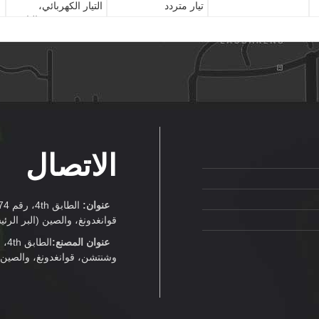
تيار متردد
التيار الكهربائي،
120W 24V 5A الناتج
الاتصال
عنوان:
قوانغدونغ، والصين (البر الرئ
عنوان المصنع:
وشنتشن، قوانغدونغ، والصين (