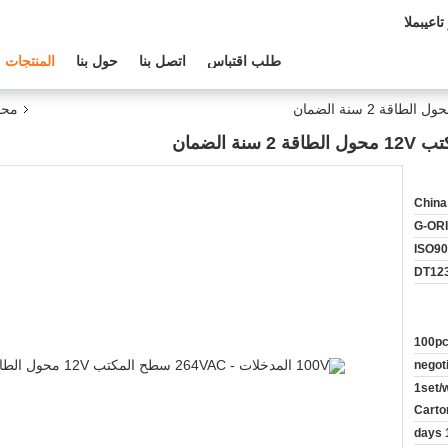
م الفنى:
طلب اقتباس
اتصل بنا
حول بنا
المنتجات
محو
China
G-OR
ISO90
DT12
100p
negot
1set/w
Carto