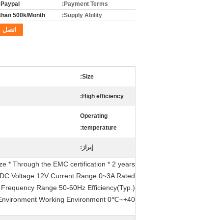
r Paypal
Payment Terms:
than 500k/Month
Supply Ability:
اتصل
Size:
High efficiency:
Operating
temperature:
إبراز:
e * Through the EMC certification * 2 years
T DC Voltage 12V Current Range 0~3A Rated
Frequency Range 50-60Hz Efficiency(Typ.)
Environment Working Environment 0℃~+40