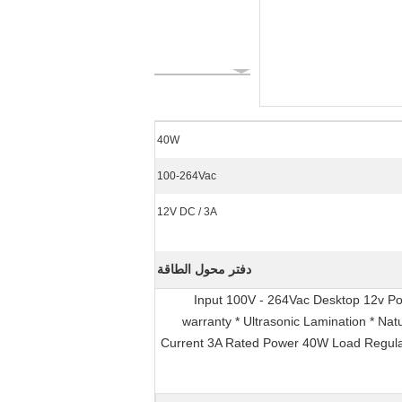
40W
100-264Vac
12V DC / 3A
دفتر محول الطاقة
Input 100V - 264Vac Desktop 12v Pow
warranty * Ultrasonic Lamination * 
Current 3A Rated Power 40W Load Regula