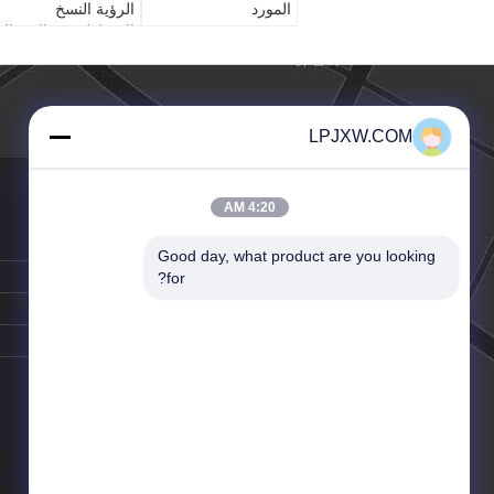
المورد
الرؤية النسخ
الاحتياطي مع الارسال
اللاسلكي
LPJXW.COM
4:20 AM
الهاتف ::
86-20-5696-0119
Good day, what product are you looking 
الفاكس:
86-20-5696-5696
for?
البريد الإلكتروني:
se@163.com
اتصل شخص:
Mr. li