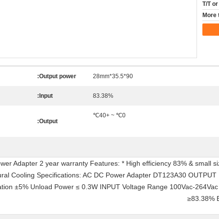
T/T o
More 
Output power:
90*35.5*28mm
Input:
83.38%
0℃ ~ +40℃
Output:
er Adapter 2 year warranty Features: * High efficiency 83% & small siz
Natural Cooling Specifications: AC DC Power Adapter DT123A30 OUTPU
tion ±5% Unload Power ≤ 0.3W INPUT Voltage Range 100Vac-264Vac 
≥83.38% 