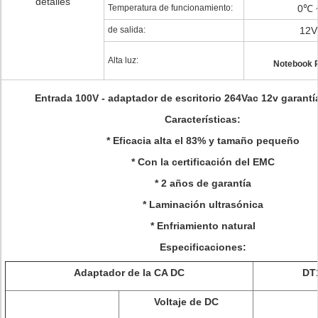
detalles
Temperatura de funcionamiento:
0℃ 
de salida:
12V
Alta luz:
Notebook 
Entrada 100V - adaptador de escritorio 264Vac 12v garantí
Características:
* Eficacia alta el 83% y tamaño pequeño
* Con la certificación del EMC
* 2 años de garantía
* Laminación ultrasónica
* Enfriamiento natural
Especificaciones:
Adaptador de la CA DC
DT
Voltaje de DC