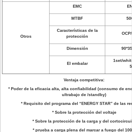
EMC
EN
MTBF
50
Características de la
OCP/
Otros
protección
Dimensión
90*3
1set/whit
El embalar
5
Ventaja competitiva:
* Poder de la eficacia alta, alta confiabilidad (consumo de en
ultrabajo de /standby)
*
Requisito del programa del “ENERGY STAR” de las r
*
Sobre la protección del voltaje
* Sobre la protección de la carga y del cortocircui
*
prueba a carga plena del marcar a fuego del 10