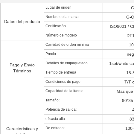
Lugar de origen
C
Nombre de la marca
G-O
Datos del producto
Certificación
ISO9001 / C
Número de modelo
DT1
Cantidad de orden mínima
10
Precio
neg
Detalles de empaquetado
1set/white ca
Pago y Envío
Términos
Tiempo de entrega
15-
Condiciones de pago
T/T 
Capacidad de la fuente
Más que
Tamaño:
90*35
Potencia de salida:
eficacia alta:
8
De entrada:
100
Características y