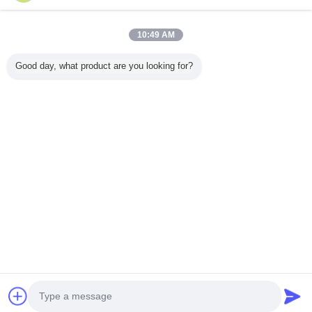
10:49 AM
Inicio
Good day, what product are you looking for?
Todos los productos
Mapa del Sitio
Contactar Ahora
Solicitar una cotización
Cambie la lengua
Sitio lleno
Copyright © 2014 - 2025 lpjxw.com.
All rights reserved.
Developed by
ECER