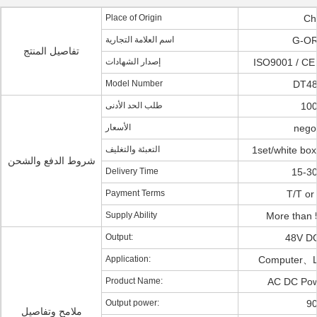
Place of Origin
Ch
اسم العلامة التجارية
G-OR
تفاصيل المنتج
إصدار الشهادات
ISO9001 / CE
Model Number
DT48
طلب الحد الأدنى
100
الأسعار
negot
التعبئة والتغليف
1set/white box
شروط الدفع والشحن
Delivery Time
15-30
Payment Terms
T/T or
Supply Ability
More than 
Output:
48V DC
Application:
Computer、L
Product Name:
AC DC Pow
Output power:
9
ملامح وتفاصيل