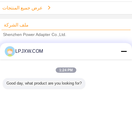
عرض جميع المنتجات
ملف الشركة
Shenzhen Power Adapter Co.,Ltd.
ﺎﻠﺘﺤﻘﻗ ﺎﻠﻣﻭﺭﺩﻮﻧ
LPJXW.COM
Trust Seal
Verified Suplier
1:24 PM
منزل
Good day, what product are you looking for?
جميع المنتجات
حول نا
اتصل بنا
طلب اقتباس