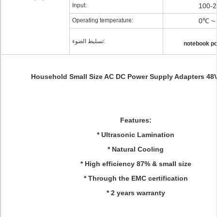
Input:
100-2
Operating temperature:
0℃ ~
تسليط الضوء:
notebook po
Household Small Size AC DC Power Supply Adapters 48V /
Features:
* Ultrasonic Lamination
* Natural Cooling
* High efficiency 87% & small size
* Through the EMC certification
* 2 years warranty