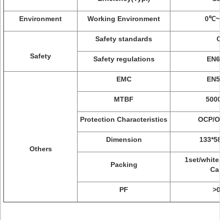
Environment
Working Environment
0℃~
Safety standards
Safety
Safety regulations
EN6
EMC
EN5
MTBF
500
Protection Characteristics
OCP/O
Dimension
133*5
Others
1set/white
Packing
Ca
PF
>0