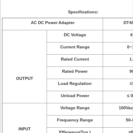
Specifications:
AC DC Power Adapter
DT4
DC Voltage
4
Current Range
0~
Rated Current
1
Rated Power
9
OUTPUT
Load Regulation
±
Unload Power
≤ 
Voltage Range
100Vac
Frequency Range
50-
INPUT
Efficiency(Typ.)
≥