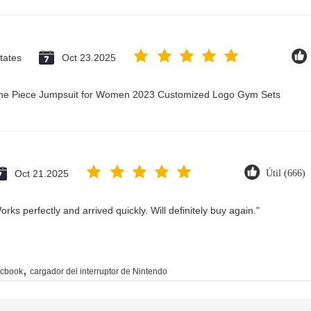
tates
Oct 23.2025
 One Piece Jumpsuit for Women 2023 Customized Logo Gym Sets
Oct 21.2025
Útil (666)
rks perfectly and arrived quickly. Will definitely buy again."
,
acbook
cargador del interruptor de Nintendo