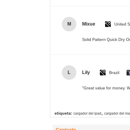
M
Mixue
United S
Solid Pattern Quick Dry
L
Lily
Brazil
"Great value for money. Wo
,
etiqueta:
cargador del ipad
cargador del m
Contacto