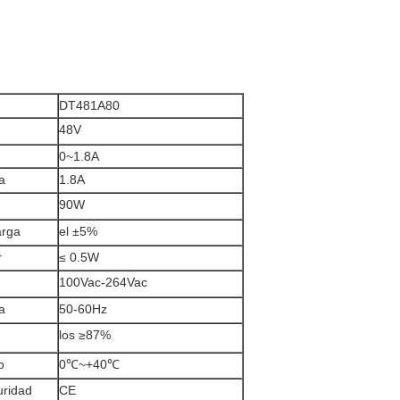
DT481A80
48V
0~1.8A
a
1.8A
90W
arga
el ±5%
r
≤ 0.5W
100Vac-264Vac
a
50-60Hz
los ≥87%
o
0℃~+40℃
uridad
CE