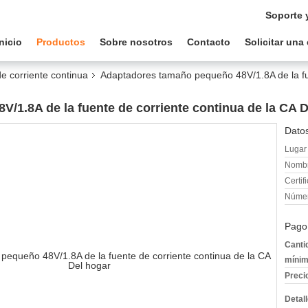
Soporte 
Inicio
Productos
Sobre nosotros
Contacto
Solicitar una
e corriente continua
Adaptadores tamaño pequeño 48V/1.8A de la fue
/1.8A de la fuente de corriente continua de la CA D
Datos
Lugar 
Nombr
Certif
Númer
Pago
Canti
mínim
Preci
Detal