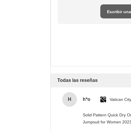
Escribir una
reseña
Todas las reseñas
H
h*o
Solid Pattern Quick Dry 
Jumpsuit for Women 20