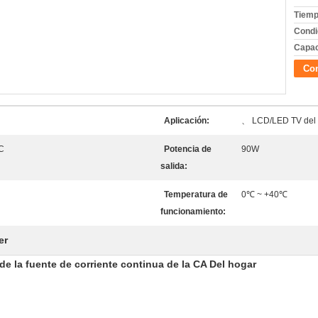
Tiemp
Condi
Capac
Con
Aplicación:
、 LCD/LED TV del 
DC
Potencia de
90W
salida:
Temperatura de
0℃ ~ +40℃
funcionamiento:
er
 la fuente de corriente continua de la CA Del hogar