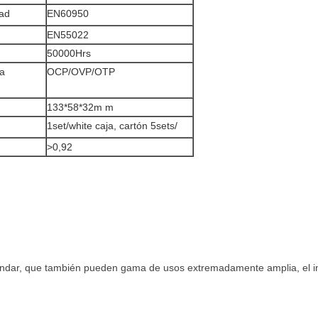
ad
EN60950
EN55022
50000Hrs
la
OCP/OVP/OTP
133*58*32m m
1set/white caja, cartón 5sets/
>
0,92
ndar, que también pueden gama de usos extremadamente amplia, el in