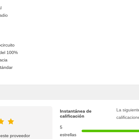
l
radio
circuito
 del 100%
acia
stándar
La siguient
Instantánea de
calificación
calificacion
5
estrellas
 este proveedor