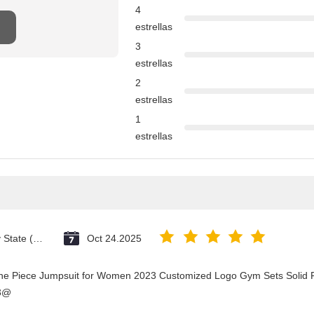
4
estrellas
3
estrellas
2
estrellas
1
estrellas
Vatican City State (Holy See)
Oct 24.2025
One Piece Jumpsuit for Women 2023 Customized Logo Gym Sets Solid P
23@