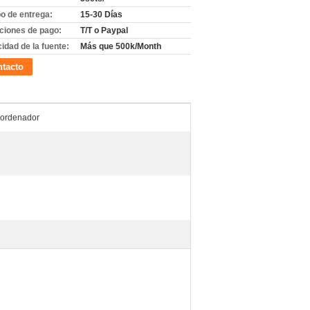
o de entrega:
15-30 Días
ciones de pago:
T/T o Paypal
idad de la fuente:
Más que 500k/Month
tacto
ordenador