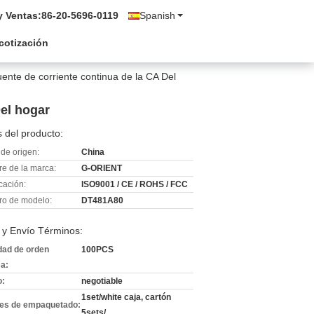
y Ventas:
86-20-5696-0119
Spanish
 cotización
nte de corriente continua de la CA Del
el hogar
 del producto:
de origen:
China
e de la marca:
G-ORIENT
icación:
ISO9001 / CE / ROHS / FCC
o de modelo:
DT481A80
 y Envío Términos:
dad de orden
100PCS
a:
o:
negotiable
1set/white caja, cartón
les de empaquetado:
5sets/