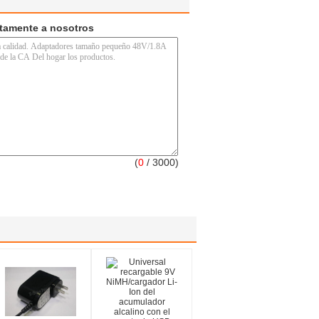
ctamente a nosotros
(
0
/ 3000)