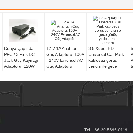
Dünya Çapında
12 V 1A Anahtarlı
3.5 &quot;HD
5
PFC / 3 Pins DC
Güç Adaptörü, 100V
Universal Car Park
A
Jack Güç Kaynağı
- 240V Evrensel AC
kablosuz görüş
A
Adaptörü, 120W
Güç Adaptörü
vericisi ile gece
t
24V 5A Çıkış
görüş yedekleme
kamera
Tel:
86-20-5696-0119