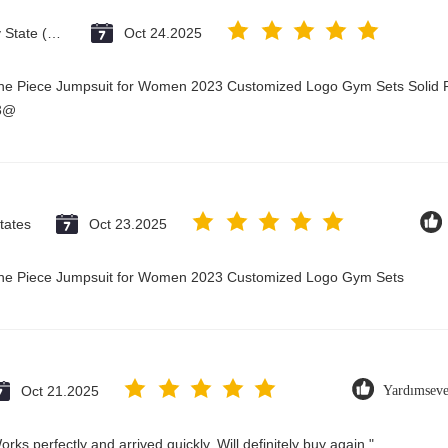
Vatican City State (Holy See)
Oct 24.2025
One Piece Jumpsuit for Women 2023 Customized Logo Gym Sets Solid P
23@
tates
Oct 23.2025
 One Piece Jumpsuit for Women 2023 Customized Logo Gym Sets
Oct 21.2025
Yardımseve
rks perfectly and arrived quickly. Will definitely buy again."