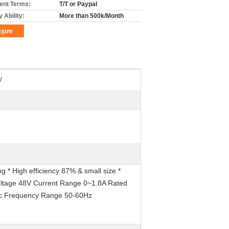
nt Terms:
T/T or Paypal
 Ability:
More than 500k/Month
tişim
V
 * High efficiency 87% & small size *
oltage 48V Current Range 0~1.8A Rated
ac Frequency Range 50-60Hz