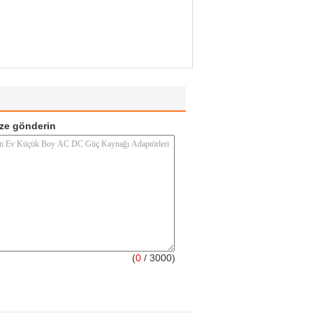
ze gönderin
(
0
/ 3000)