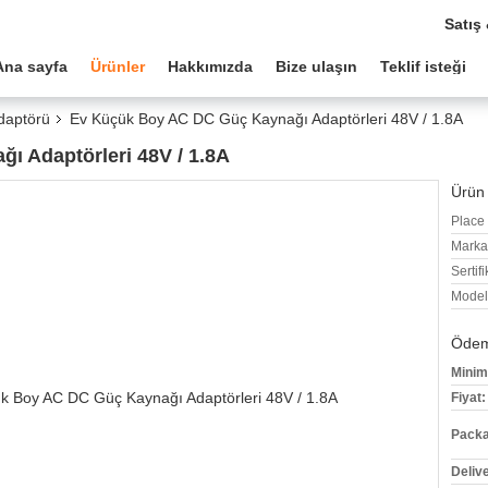
Satış
Ana sayfa
Ürünler
Hakkımızda
Bize ulaşın
Teklif isteği
daptörü
Ev Küçük Boy AC DC Güç Kaynağı Adaptörleri 48V / 1.8A
 Adaptörleri 48V / 1.8A
Ürün 
Place 
Marka
Sertifi
Model
Ödeme
Minim
Fiyat:
Packa
Deliv