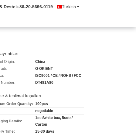
 & Destek:
86-20-5696-0119
Turkish
ayrıntıları:
of Origin:
China
 adı:
G-ORIENT
ka:
ISO9001 / CE / ROHS / FCC
 Number:
DT481A80
 & teslimat koşulları:
um Order Quantity:
100pcs
negotiable
1set/white box, 5sets/
ging Details:
Carton
ery Time:
15-30 days