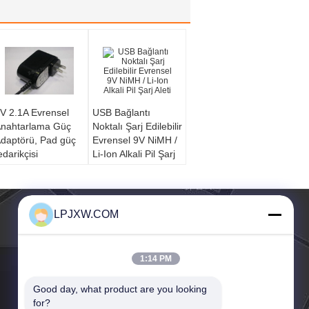
V 2.1A Evrensel
USB Bağlantı
nahtarlama Güç
Noktalı Şarj Edilebilir
daptörü, Pad güç
Evrensel 9V NiMH /
edarikçisi
Li-Ion Alkali Pil Şarj
Aleti
LPJXW.COM
1:14 PM
Good day, what product are you looking 
for?