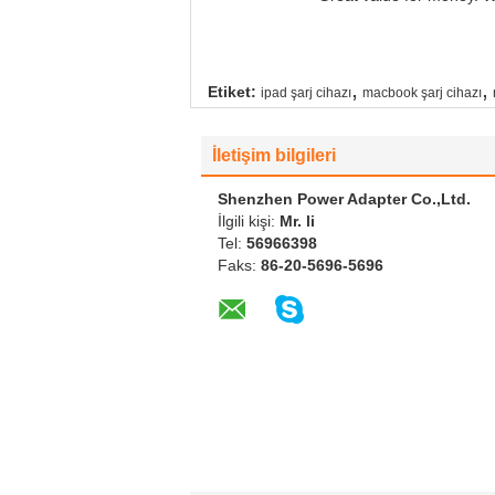
,
,
Etiket:
ipad şarj cihazı
macbook şarj cihazı
İletişim bilgileri
Shenzhen Power Adapter Co.,Ltd.
İlgili kişi:
Mr. li
Tel:
56966398
Faks:
86-20-5696-5696