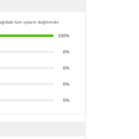
ğıdaki tüm oyların dağılımıdır
100%
0%
0%
0%
0%