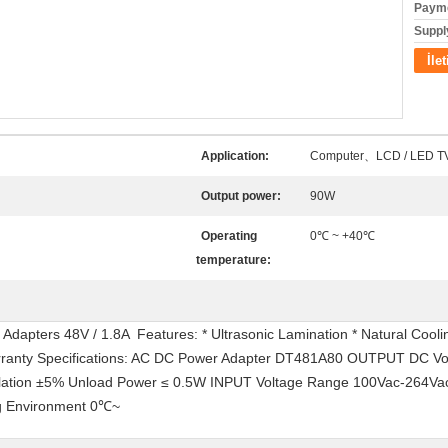
Payme
Supply
İle
Application:
Computer、LCD / LED T
Output power:
90W
Operating
0℃ ~ +40℃
temperature:
pters 48V / 1.8A ​ Features: * Ultrasonic Lamination * Natural Cooling
warranty Specifications: AC DC Power Adapter DT481A80 OUTPUT DC V
lation ±5% Unload Power ≤ 0.5W INPUT Voltage Range 100Vac-264V
ng Environment 0℃~