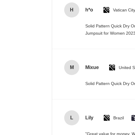
H
h*o
Solid Pattern Quick Dry 
Jumpsuit for Women 20
M
Mixue
United S
Solid Pattern Quick Dry
L
Lily
Brazil
"Great value for money. Wo