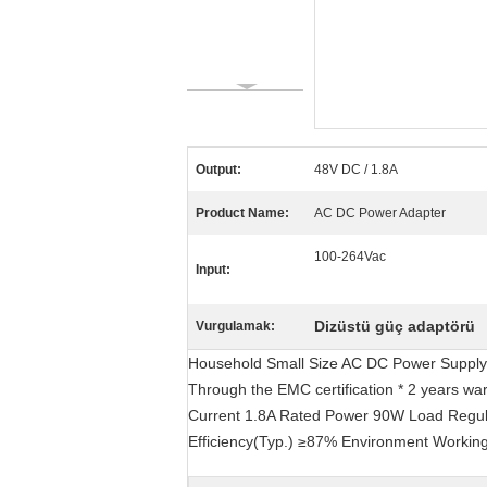
Output:
48V DC / 1.8A
Product Name:
AC DC Power Adapter
100-264Vac
Input:
Dizüstü güç adaptörü
Vurgulamak:
Household Small Size AC DC Power Supply Ada
Through the EMC certification * 2 years 
Current 1.8A Rated Power 90W Load Regu
Efficiency(Typ.) ≥87% Environment Worki