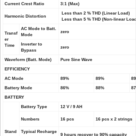
Current Crest Ratio
3:1 (Max)
Less than 2 % THD (Linear Load)
Harmonic Distortion
Less than 5 % THD (Non-linear Loa
AC Mode to Batt.
zero
Transf
Mode
er
Inverter to
Time
zero
Bypass
Waveform (Batt. Mode)
Pure Sine Wave
EFFICIENCY
AC Mode
89%
89%
8
Battery Mode
86%
88%
8
BATTERY
Battery Type
12 V / 9 AH
Numbers
16 pcs
16 pcs x 2 strings
Stand
Typical Recharge
9 hours recover to 90% capacity