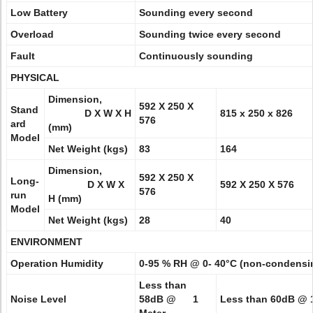
Low Battery
Sounding every second
Overload
Sounding twice every second
Fault
Continuously sounding
PHYSICAL
Dimension,
592 X 250 X
Stand
D X W X H
815 x 250 x 826
576
ard
(mm)
Model
Net Weight (kgs)
83
164
Dimension,
592 X 250 X
Long-
D X W X
592 X 250 X 576
576
run
H (mm)
Model
Net Weight (kgs)
28
40
ENVIRONMENT
Operation Humidity
0-95 % RH @ 0- 40°C (non-condensi
Less than
Noise Level
58dB @ 1
Less than 60dB @ 