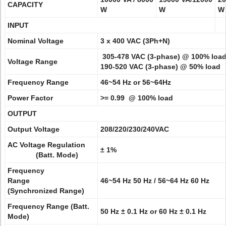
CAPACITY
W
W
W
INPUT
Nominal Voltage
3 x 400 VAC (3Ph+N)
305-478 VAC (3-phase) @ 100% loa
Voltage Range
190-520 VAC (3-phase) @ 50% load
Frequency Range
46~54 Hz or 56~64Hz
Power Factor
>= 0.99 @ 100% load
OUTPUT
Output Voltage
208/220/230/240VAC
AC Voltage Regulation
± 1%
(Batt. Mode)
Frequency
Range
46~54 Hz 50 Hz / 56~64 Hz 60 Hz
(Synchronized Range)
Frequency Range (Batt.
50 Hz ± 0.1 Hz or 60 Hz ± 0.1 Hz
Mode)