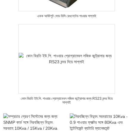
একক আউটপুট মোড ডিসি রেগুলেটেড পাওয়ার সাপ্লাই
কোন বিরতি ইউ.পি. পাওয়ার প্রোগ্রামেবল লজিক কন্ট্রোলার জন্য RS23 বন্দর দিয়ে
সাপ্লাই