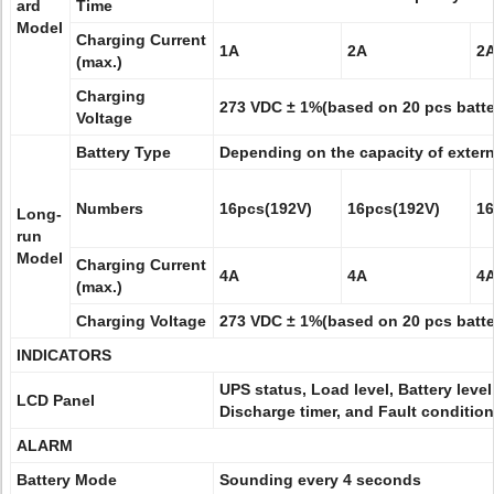
ard
Time
Model
Charging Current
1A
2A
2
(max.)
Charging
273 VDC ± 1%(based on 20 pcs batte
Voltage
Battery Type
Depending on the capacity of extern
Numbers
16pcs(192V)
16pcs(192V)
16
Long-
run
Model
Charging Current
4A
4A
4
(max.)
Charging Voltage
273 VDC ± 1%(based on 20 pcs batte
INDICATORS
UPS status, Load level, Battery level
LCD Panel
Discharge timer, and Fault conditio
ALARM
Battery Mode
Sounding every 4 seconds