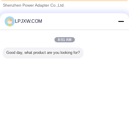
Shenzhen Power Adapter Co.,Ltd.
যাচাইকৃত সরবরাহকারী
LPJXW.COM
Trust Seal
Verified Suplier
8:51 AM
বাড়ি
Good day, what product are you looking for?
সব পণ্য
আমাদের সম্পর্কে
আমাদের সাথে যোগাযোগ করুন
উদ্ধৃতির জন্য আবেদন
ভাষা পরিবর্তন করুন