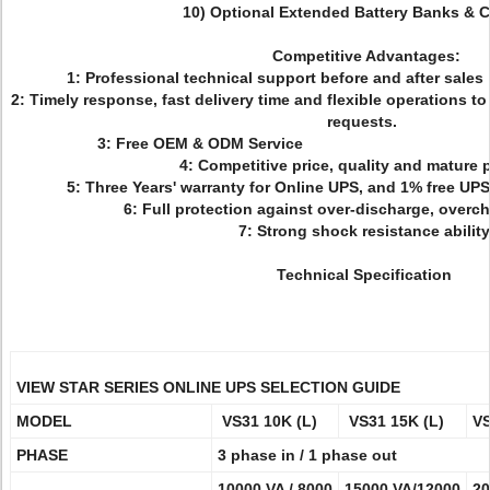
10) Optional Extended Battery Banks & 
Competitive Advantages:
1: Professional technical support befor
2: Timely response, fast delivery time and flexible operations to
requests.
3: Free OEM & ODM 
4: Competitive price, quality and mature 
5: Three Years' warranty for Online UPS, and 1% free UP
6: Full protection against over-discharge, overch
7: Strong shock resistance ability
Technical Specification
VIEW STAR SERIES ONLINE UPS SELECTION GUIDE
MODEL
VS31 10K (L)
VS31 15K (L)
VS
PHASE
3 phase in / 1 phase out
10000 VA / 8000
15000 VA/12000
20