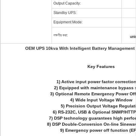
Output Capacity:
Standby UPS:
Equipment Mode:
লক্ষণীয় করা:
uni
OEM UPS 10kva With Intelligent Battery Management
Key Features
1) Active input power factor correction
2) Equipped with maintenance bypass 
3) Optional Remote Emergency Power Of
4) Wide Input Voltage Window
5) Precision Output Voltage Regulat
6) RS-232C, USB & Optional SNMP/HTTP
7) DSP technology guarantees high per
8) DSP Double-Conversion On-line Sinewa
9) Emergency power off function (E