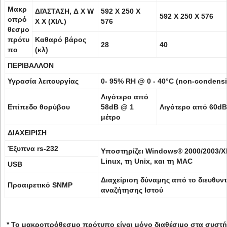
Μακρ
ΔΙΆΣΤΑΣΗ, Δ Χ W
592 X 250 X
592 X 250 X 576
οπρό
Χ Χ (ΧΙΛ.)
576
θεσμο
πρότυ
Καθαρό βάρος
28
40
πο
(κλ)
ΠΕΡΙΒΑΛΛΟΝ
Υγρασία λειτουργίας
0- 95% RH @ 0 - 40°C (non-condens
Λιγότερο από
Επίπεδο θορύβου
58dB @ 1
Λιγότερο από 60dB
μέτρο
ΔΙΑΧΕΙΡΙΣΗ
Έξυπνα rs-232
Υποστηρίζει Windows® 2000/2003/XP
Linux, τη Unix, και τη MAC
USB
Διαχείριση δύναμης από το διευθυν
Προαιρετικό SNMP
αναζήτησης Ιστού
* Το μακροπρόθεσμο πρότυπο είναι μόνο διαθέσιμο στα συστή