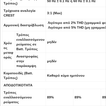
50 Hz ± 0.1 Hz ή 60 Hz ± 0.1 Hz
Τρόπος)
Τρέχουσα αναλογία
3:1 (Max)
CREST
Λιγότερο από 2% THD (γραμμικό φο
Αρμονική διαστρέβλωση
Λιγότερο από 5% THD (μη γραμμικό
Τρόπος
εναλλασσόμενου
μηδέν
Χρόν
ρεύματος σε
ος
Batt. Τρόπος
μεταφ
Αναστροφέας
οράς
στην
μηδέν
παράκαμψη
Κυματοειδές (Batt.
Καθαρό κύμα ημιτόνου
Τρόπος)
ΑΠΟΔΟΤΙΚΟΤΗΤΑ
Τρόπος
εναλλασσόμενου
89%
89%
8
ρεύματος