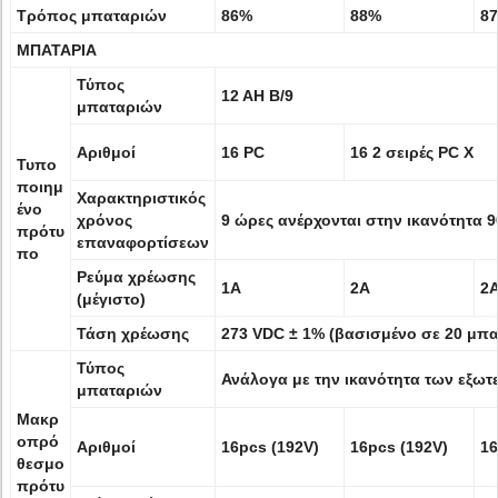
Τρόπος μπαταριών
86%
88%
8
ΜΠΑΤΑΡΙΑ
Τύπος
12 AH Β/9
μπαταριών
Αριθμοί
16 PC
16 2 σειρές PC Χ
Τυπο
ποιημ
Χαρακτηριστικός
ένο
χρόνος
9 ώρες ανέρχονται στην ικανότητα 
πρότυ
επαναφορτίσεων
πο
Ρεύμα χρέωσης
1A
2A
2
(μέγιστο)
Τάση χρέωσης
273 VDC ± 1% (βασισμένο σε 20 μπα
Τύπος
Ανάλογα με την ικανότητα των εξω
μπαταριών
Μακρ
οπρό
Αριθμοί
16pcs (192V)
16pcs (192V)
16
θεσμο
πρότυ