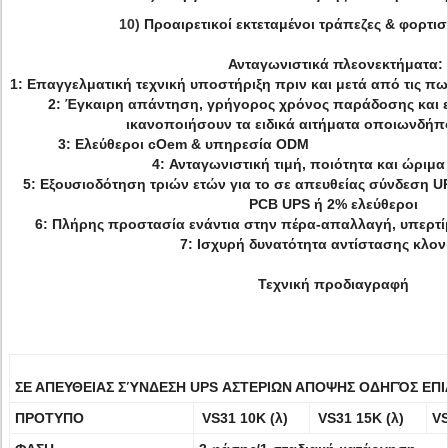
10)
Προαιρετικοί εκτεταμένοι τράπεζες & φορτι
Ανταγωνιστικά πλεονεκτήματα:
1: Επαγγελματική τεχνική υποστήριξη πριν και
2: Έγκαιρη απάντηση, γρήγορος χρόνος παράδοσης και ε
ικανοποιήσουν τα ειδικά αιτήματα οποιωνδήπ
3: Ελεύθεροι cOem & υπ
4: Ανταγωνιστική τιμή, ποιότητα και ώριμ
5: Εξουσιοδότηση τριών ετών για το σε απευθείας σύνδεση UP
PCB UPS ή 2% ελεύθεροι
6: Πλήρης προστασία ενάντια στην πέρα-απαλλαγή, υπερτί
7: Ισχυρή δυνατότητα αντίστασης κλο
Τεχνική προδιαγραφή
ΣΕ ΑΠΕΥΘΕΙΑΣ ΣΎΝΔΕΣΗ UPS ΑΣΤΕΡΙΩΝ ΑΠΟΨΗΣ ΟΔΗΓΌΣ ΕΠΙ
ΠΡΟΤΥΠΟ
VS31 10K (λ)
VS31 15K (λ)
VS