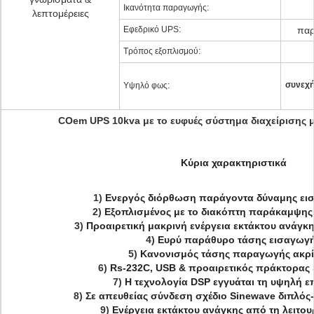
Ικανότητα παραγωγής:
λεπτομέρειες
Εφεδρικό UPS:
παρ
Τρόπος εξοπλισμού:
συνεχή
Υψηλό φως:
COem UPS 10kva με το ευφυές σύστημα διαχείρισης 
Κύρια χαρακτηριστικά
1)
Ενεργός διόρθωση παράγοντα δύναμης εισ
2)
Εξοπλισμένος με το διακόπτη παράκαμψης
3)
Προαιρετική μακρινή ενέργεια εκτάκτου ανάγκ
4)
Ευρύ παράθυρο τάσης εισαγωγ
5)
Κανονισμός τάσης παραγωγής ακρί
6)
Rs-232C, USB & προαιρετικός πράκτορας
7)
Η τεχνολογία DSP εγγυάται τη υψηλή
8)
Σε απευθείας σύνδεση σχέδιο Sinewave διπλός
9)
Ενέργεια εκτάκτου ανάγκης από τη λειτο