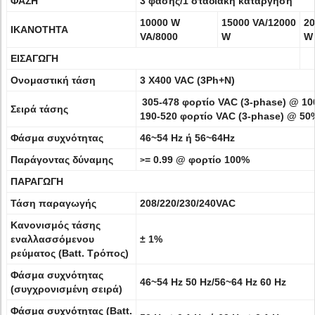
ΦΑΣΗ
3 φάσης/1 σταδιακή κατάργηση
10000 W
15000 VA/12000
20
ΙΚΑΝΟΤΗΤΑ
VA/8000
W
W
ΕΙΣΑΓΩΓΗ
Ονομαστική τάση
3 X400 VAC (3Ph+N)
305-478 φορτίο VAC (3-phase) @ 1
Σειρά τάσης
190-520 φορτίο VAC (3-phase) @ 5
Φάσμα συχνότητας
46~54 Hz ή 56~64Hz
Παράγοντας δύναμης
= 0.99 @ φορτίο 100%
>
ΠΑΡΑΓΩΓΗ
Τάση παραγωγής
208/220/230/240VAC
Κανονισμός τάσης
εναλλασσόμενου
± 1%
ρεύματος (Batt. Τρόπος)
Φάσμα συχνότητας
46~54 Hz 50 Hz/56~64 Hz 60 Hz
(συγχρονισμένη σειρά)
Φάσμα συχνότητας (Batt.