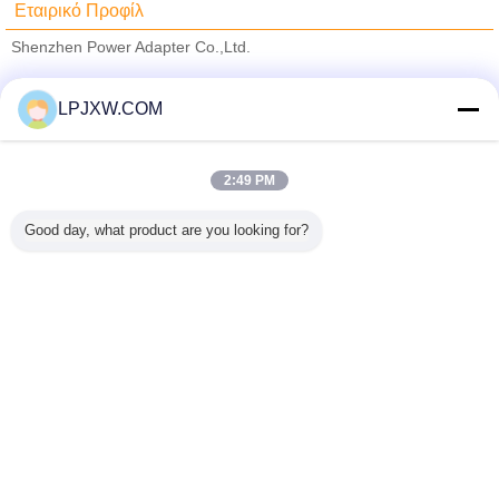
Εταιρικό Προφίλ
Shenzhen Power Adapter Co.,Ltd.
Verified προμηθευτές
LPJXW.COM
Trust Seal
Verified Suplier
2:49 PM
Σπίτι
Good day, what product are you looking for?
Όλα τα Προϊόντα
Περίπου εμείς
επαφή
Αίτηση κράτησης
Γλώσσα αλλαγής