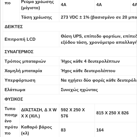
Ρεύμα χρέωσης
πο
4A
4A
4
(μέγιστο)
Τάση χρέωσης
273 VDC ± 1% (βασισμένο σε 20 μπα
ΔΕΙΚΤΕΣ
Θέση UPS, επίπεδο φορτίων, επίπε
Επιτροπή LCD
εξόδου τάση, χρονόμετρο απαλλαγή
ΣΥΝΑΓΕΡΜΟΣ
Τρόπος μπαταριών
Ήχος κάθε 4 δευτερολέπτων
Χαμηλή μπαταρία
Ήχος κάθε δευτερολέπτου
Υπερφόρτωση
Να ηχήσει δύο φορές κάθε δευτερόλ
Ελάττωμα
Συνεχώς ηχώντας
ΦΥΣΙΚΟΣ
Τυπο
ΔΙΆΣΤΑΣΗ, Δ Χ W
592 X 250 X
815 X 250 X 826
ποιημ
Χ Χ (ΧΙΛ.)
576
ένο
πρότυ
Καθαρό βάρος
83
164
πο
(κλ)