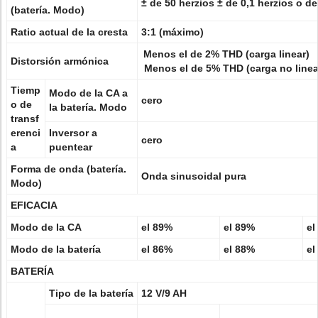
± de 50 herzios ± de 0,1 herzios o de
(batería. Modo)
Ratio actual de la cresta
3:1 (máximo)
Menos el de 2% THD (carga linear)
Distorsión armónica
Menos el de 5% THD (carga no linea
Tiemp
Modo de la CA a
cero
o de
la batería. Modo
transf
erenci
Inversor a
cero
a
puentear
Forma de onda (batería.
Onda sinusoidal pura
Modo)
EFICACIA
Modo de la CA
el 89%
el 89%
el
Modo de la batería
el 86%
el 88%
el
BATERÍA
Tipo de la batería
12 V/9 AH