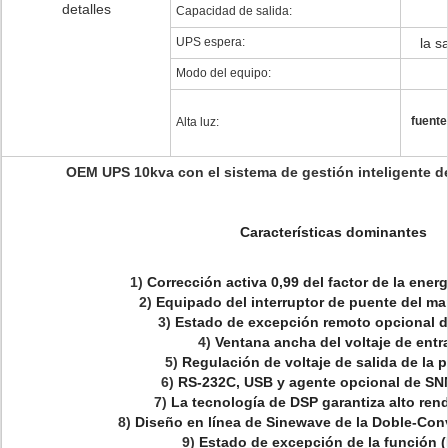
detalles
Capacidad de salida:
UPS espera:
la s
Modo del equipo:
fuente
Alta luz:
OEM UPS 10kva con el sistema de gestión inteligente de
Características dominantes
1)
Corrección activa 0,99 del factor de la ener
2)
Equipado del interruptor de puente del m
3)
Estado de excepción remoto opcional 
4)
Ventana ancha del voltaje de entr
5)
Regulación de voltaje de salida de la p
6)
RS-232C, USB y agente opcional de S
7)
La tecnología de DSP garantiza alto re
8)
Diseño en línea de Sinewave de la Doble-Con
9)
Estado de excepción de la función 