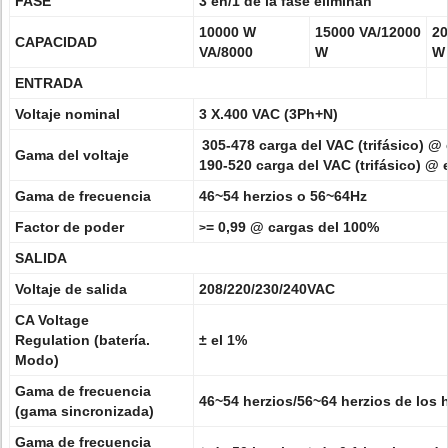
FASE
3 en/1 de la fase eliminan
10000 W
15000 VA/12000
20
CAPACIDAD
VA/8000
W
W
ENTRADA
Voltaje nominal
3 X.400 VAC (3Ph+N)
305-478 carga del VAC (trifásico) @
Gama del voltaje
190-520 carga del VAC (trifásico) @
Gama de frecuencia
46~54 herzios o 56~64Hz
Factor de poder
= 0,99 @ cargas del 100%
>
SALIDA
Voltaje de salida
208/220/230/240VAC
CA Voltage
Regulation (batería.
± el 1%
Modo)
Gama de frecuencia
46~54 herzios/56~64 herzios de los h
(gama sincronizada)
Gama de frecuencia