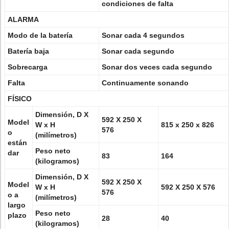
condiciones de falta
ALARMA
Modo de la batería
Sonar cada 4 segundos
Batería baja
Sonar cada segundo
Sobrecarga
Sonar dos veces cada segundo
Falta
Continuamente sonando
FÍSICO
Dimensión, D X
592 X 250 X
Model
W x H
815 x 250 x 826
576
o
(milímetros)
están
Peso neto
dar
83
164
(kilogramos)
Dimensión, D X
592 X 250 X
Model
W x H
592 X 250 X 576
576
o a
(milímetros)
largo
Peso neto
plazo
28
40
(kilogramos)