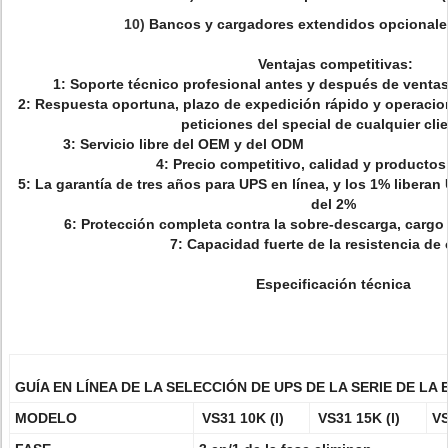
10)
Bancos y cargadores extendidos opcionales
Ventajas competitivas:
1: Soporte técnico profesional antes y 
2: Respuesta oportuna, plazo de expedición rápido y operacione
peticiones del special de cualquier cli
3: Servicio libre del OE
4: Precio competitivo, calidad y producto
5: La garantía de tres años para UPS en línea, y los 1% liberan
del 2%
6: Protección completa contra la sobre-descarga, cargo
7: Capacidad fuerte de la resistencia de
Especificación técnica
GUÍA EN LÍNEA DE LA SELECCIÓN DE UPS DE LA SERIE DE LA 
MODELO
VS31 10K (l)
VS31 15K (l)
VS