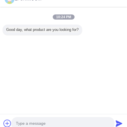
Trust Seal
Verified Suplier
10:24 PM
Inicio
Good day, what product are you looking for?
Todos los productos
Mapa del Sitio
Contactar Ahora
Solicitar una cotización
Cambie la lengua
Sitio lleno
Copyright © 2014 - 2025 lpjxw.com.
All rights reserved.
Developed by
ECER