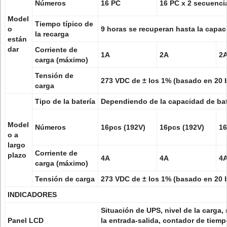
Números
16 PC
16 PC x 2 secuenci
Model
Tiempo típico de
o
9 horas se recuperan hasta la capac
la recarga
están
dar
Corriente de
1A
2A
2
carga (máximo)
Tensión de
273 VDC de ± los 1% (basado en 20 b
carga
Tipo de la batería
Dependiendo de la capacidad de bat
Model
Números
16pcs (192V)
16pcs (192V)
16
o a
largo
Corriente de
plazo
4A
4A
4
carga (máximo)
Tensión de carga
273 VDC de ± los 1% (basado en 20 b
INDICADORES
Situación de UPS, nivel de la carga, n
Panel LCD
la entrada-salida, contador de tiemp