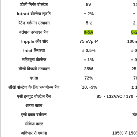
डीसी निर्गम वोल्टेज
5V
12
Iutput वोल्टेज त्रुटि
± 2%
±
रेटेड वर्तमान उत्पादन
5 ए
2
वर्तमान उत्पादन रेंज
0-5A
0-
Tripple और शोर
75mVp-P
100
Iniet स्थिरता
± 0.5%
± 
सहिष्णुता वोल्टेज
± 1%
± 
डीसी बिजली उत्पादन
25W
25
दक्षता
72%
7
डीसी वोल्टेज के लिए समायोज्य रेंज
`10, -5%
± 
एसी इनपुट वोल्टेज रेंज
85 ~ 132VAC / 170 ~ 2
आगत बहाव
एसी दबाव वर्तमान
ठं
लीकेज करंट
अतिभार से बचाना
105% से 150% 