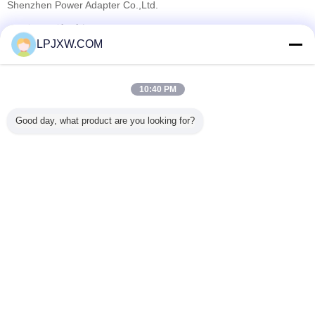
Shenzhen Power Adapter Co.,Ltd.
सत्यापित आपूर्तिकर्ताओं
LPJXW.COM
Trust Seal
Verified Suplier
10:40 PM
होम
Good day, what product are you looking for?
सभी उत्पाद
हमारे बारे में
हमसे संपर्क करें
एक बोली का अनुरोध
भाषा बदलें
पूरी साइट