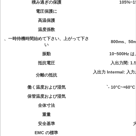
積み過ぎの保護
105%~
電圧保護に
高温保護
温度係数
、一時待機時間始めて下さい、上がって下さ
800ms、50m
い
振動
10~500Hz 
抵抗電圧
入出力間: 1.
入出力 Intermal: 
分離の抵抗
働く温度および湿気
`- 10°C~+
保管温度および湿気
全体寸法
重量
安全基準
EMC の標準