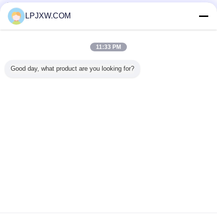
検証サプライヤー
LPJXW.COM
Trust Seal
Verified Suplier
11:33 PM
ホーム
Good day, what product are you looking for?
すべての製品
企業情報
お問い合わせ
見積依頼
言語を変えて下さい
完全な場所
Copyright © 2014 - 2025 lpjxw.com.