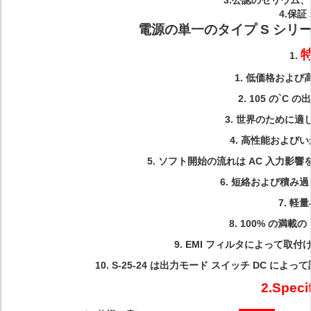
3.公認のセリウム、I
4.保証
電源の単一のタイプ S シリー
1.
1. 低価格およ
2. 105 の`C
3. 世界のために適
4. 高性能および
5. ソフト開始の流れは AC 入力影響を 
6. 短絡および積み
7. 軽
8. 100% の満載の
9. EMI フィルタによって取付
10. S-25-24 は出力モード スイッチ DC によって
2.Speci