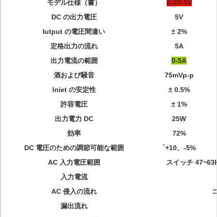
モデル仕様（書）
S-25-5V
DC の出力電圧
5V
Iutput の電圧間違い
± 2%
定格出力の流れ
5A
出力電流の範囲
0-5A
酒および騒音
75mVp-p
Iniet の安定性
± 0.5%
許容電圧
± 1%
出力電力 DC
25W
効率
72%
DC 電圧のための調節可能な範囲
`+10、-5%
AC 入力電圧範囲
スイッチ 47~63H
入力電流
AC 侵入の流れ
コ
漏出流れ