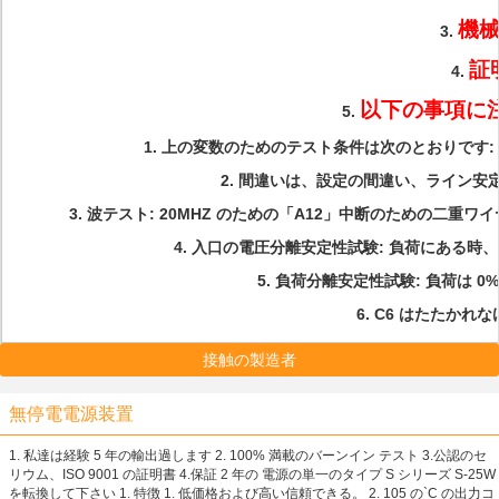
機械
3.
証
4.
以下の事項に注
5.
1. 上の変数のためのテスト条件は次のとおりです: 23
2. 間違いは、設定の間違い、ライン
3. 波テスト: 20MHZ のための「A12」中断のための二重ワ
4. 入口の電圧分離安定性試験: 負荷にある時、
5. 負荷分離安定性試験: 負荷は 0%
6. C6 はたたか
接触の製造者
無停電電源装置
1. 私達は経験 5 年の輸出過します 2. 100% 満載のバーンイン テスト 3.公認のセ
リウム、ISO 9001 の証明書 4.保証 2 年の 電源の単一のタイプ S シリーズ S-25W
を転換して下さい 1. 特徴 1. 低価格および高い信頼できる。 2. 105 の`C の出力コ