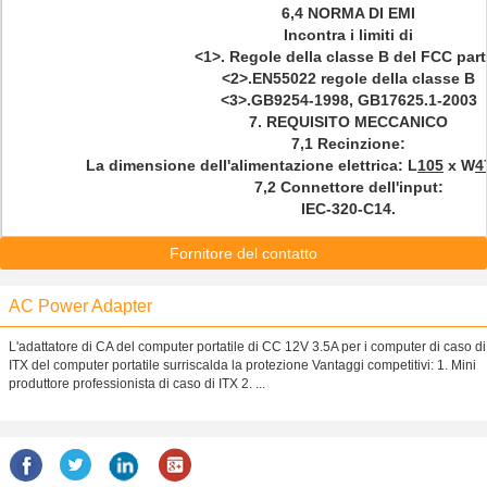
6,4 NORMA DI EMI
Incontra i limiti di
<1>
. Regole della classe B del FCC par
<2>
.EN55022 regole della classe B
<3>
.GB9254-1998, GB17625.1-2003
7.
REQUISITO
MECCANICO
7,1 Recinzione:
La dimensione dell'alimentazione elettrica: L
105
x W
4
7,2 Connettore dell'input:
IEC-320-C14.
Fornitore del contatto
AC Power Adapter
L'adattatore di CA del computer portatile di CC 12V 3.5A per i computer di caso di
ITX del computer portatile surriscalda la protezione Vantaggi competitivi: 1. Mini
produttore professionista di caso di ITX 2. ...