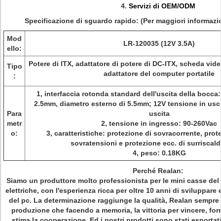
4.
Servizi di OEM/ODM
Specificazione di sguardo rapido: (Per maggiori informazio
Mod
LR-120035 (12V 3.5A)
ello:
Potere di ITX, adattatore di potere di DC-ITX, scheda vid
Tipo
adattatore del computer portatile
:
1, interfaccia rotonda standard dell'uscita della bocca: 
2.5mm, diametro esterno di 5.5mm; 12V tensione in usc
Para
uscita
metr
2, tensione in ingresso: 90-260Vac
o:
3, caratteristiche: protezione di sovracorrente, prot
sovratensioni e protezione ecc. di surriscal
4, peso: 0.18KG
Perché Realan:
Siamo un produttore molto professionista per le mini casse del
elettriche, con l'esperienza ricca per oltre 10 anni di sviluppare
del pc. La determinazione raggiunge la qualità, Realan sempre s
produzione che facendo a memoria, la vittoria per vincere, forn
stima la cooperazione. Ed i nostri prodotti sono stati esportati