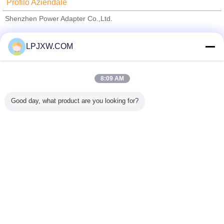
Profilo Aziendale
Shenzhen Power Adapter Co.,Ltd.
Fornitori Verified
LPJXW.COM
Trust Seal
Verified Suplier
8:09 AM
Casa
Good day, what product are you looking for?
Tutti i prodotti
Circa noi
Contattaci
Richiedere un preventivo
Cambi la lingua