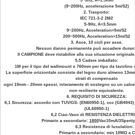
5~9Hz, A=1.5mm
(9~200Hz, accelerazione 5m/S2)
2.
Trasporto:
IEC 721-3-2 2M2
5-9Hz, A=3.5mm
9~200Hz, Acceleration=5m/S2
200~500Hz, Acceleration=15m/S2
3.
Asce, 10 cicli per asse.
Nessun danno permanente può accadere durante
Il CAMPIONE deve ristabilire alla sua situazione original
5,5 Cadere imballato:
1M per il tipo del wallmount e 760mm per tipo da tavolino 
La superficie orizzontale consiste del legno duro almeno 13
strati di compensato
ogni 19mm - 20mm spessi, interamente di sostegno su un calce
non resiliente equivalente.
6.
REQUISITO DI SICUREZZA:
6,1 Sicurezza: accordo con TUV/GS- (EN60950-1), ccc (GB4943)
(UL60950-1)
6,2 Ciao-Vaso di RESISTENZA DIELETTR
Primario a secondario:
1800
Vac10mA/3Sperti
6,3 Resistenza di Iusulation:
Primario a secondario: min 10MΩ a C