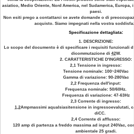
asiatico, Medio Oriente, Nord America, nel Sudamerica, Europa, in 
paesi.
Non esiti prego a contattarci se avete domande o di preoccupaz
acquisto. Siamo impegnati nella vostra soddisf
Specificazione dettagliata:
1.
DESCRIZIONE:
Lo scopo del documento è di specificare i requisiti funzionali di
dicommutazione di
42
W.
2.
CARATTERISTICHE D'INGRESSO:
2,1 Tensione in ingresso:
Tensione nominale: 100~240Vac
Gamma di variazione: 90-280Vac
2,2 Frequenza dell'input:
Frequenza nominale: 50/60Hz.
Frequenza di variazione: 47-63Hz
2,3 Corrente di ingresso:
1,2
Ampmassimi aqualsiasitensione in ingressoevalutati, ca
diCC.
2,4 Corrente di afflusso:
120 amp di partenza a freddo massima ad input 240Vac, con
ambientale 25 gradi.