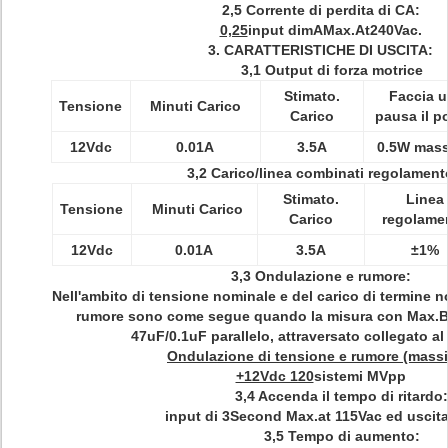
2,5 Corrente di perdita di CA:
0,25
input dimAMax.At240Vac.
3.
CARATTERISTICHE DI USCITA:
3,1 Output di forza motrice
Stimato.
Faccia 
Tensione
Minuti Carico
Carico
pausa il p
12Vdc
0.01A
3.5A
0.5W mas
3,2 Carico/linea combinati regolament
Stimato.
Linea
Tensione
Minuti Carico
Carico
regolame
12Vdc
0.01A
3.5A
±1%
3,3 Ondulazione e rumore:
Nell'ambito di tensione nominale e del carico di termine n
rumore sono come segue quando la misura con Max.B
47uF/0.1uF parallelo, attraversato collegato al
Ondulazione di tensione e rumore (mass
+12Vdc 120
sistemi MVpp
3,4 Accenda il tempo di ritardo:
input di 3Second Max.at 115Vac ed uscita
3,5 Tempo di aumento: