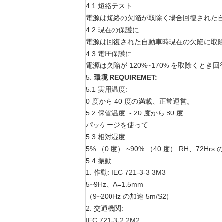
4.1 短絡テスト:
電源は短絡の欠陥が取除く場合回復された
4.2 現在の保護に:
電源は回復された自動車時現在の欠陥に取
4.3 電圧保護に:
電源は欠陥が 120%~170% を取除くとき
5.
環境 REQUIREMET:
5.1 実用温度:
0 度から 40 度の満載、正常運営。
5.2 保管温度: - 20 度から 80 度
パッケージを使って
5.3 相対湿度:
5% （0 度） ~90% （40 度） RH、72H
5.4 振動:
1.
作動: IEC 721-3-3 3M3
5~9Hz、A=1.5mm
（9~200Hz の加速 5m/S2）
2.
交通機関:
IEC 721-3-2 2M2