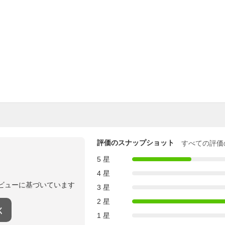
評価のスナップショット
すべての評価
5 星
4 星
ビューに基づいています
3 星
2 星
く
1 星