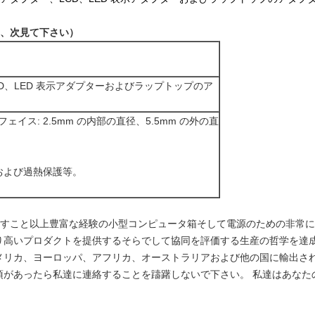
は、次見て下さい）
、LCD、LED 表示アダプターおよびラップトップのア
イス: 2.5mm の内部の直径、5.5mm の外の直
護および過熱保護等。
作り出すこと以上豊富な経験の小型コンピュータ箱そして電源のための非常に専
り高いプロダクトを提供するそらでして協同を評価する生産の哲学を達成
メリカ、ヨーロッパ、アフリカ、オーストラリアおよび他の国に輸出さ
があったら私達に連絡することを躊躇しないで下さい。 私達はあなたの 