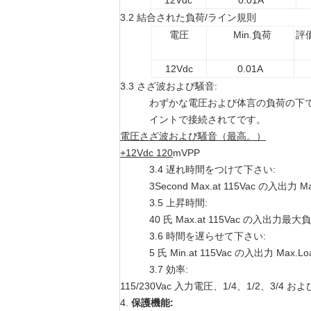
12Vdc
0.01A
3.2 結合された負荷/ライン規則
電圧
Min.負荷
評
12Vdc
0.01A
3.3 さざ波および騒音:
わずかな電圧および体言の負荷の下で、さざ
イントで接続されてです。
電圧さざ波および騒音（最高。）
+12Vdc 120
mVPP
3.4 遅れ時間をつけて下さい:
3Second Max.at 115Vac の入出力 Ma
3.5 上昇時間:
40 氏 Max.at 115Vac の入出力最
3.6 時間を遅らせて下さい:
5 氏 Min.at 115Vac の入出力 Max.L
3.7 効率:
115/230Vac 入力電圧、1/4、1/2、3/
4.
保護機能: