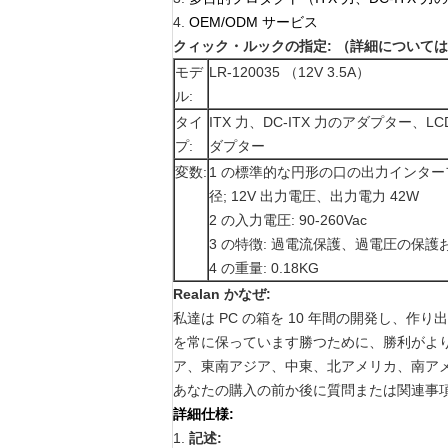
4.
OEM/ODM サービス
クィック・ルックの指定: （詳細について
モデ
LR-120035 （12V 3.5A）
ル:
タイ
ITX 力、DC-ITX 力のアダプター
プ:
ダプター
変数:
1 の標準的な円形の口の出力インターフェ
径; 12V 出力電圧、出力電力 42W
2 の入力電圧: 90-260Vac
3 の特徴: 過電流保護、過電圧の保
4 の重量: 0.18KG
Realan かなぜ:
私達は PC の箱を 10 年間の開発し、
を常に保っています勝つために、勝利がよ
ア、東南アジア、中東、北アメリカ、南ア
あなたの購入の前か後に質問または関連事項
詳細仕様:
1.
記述: