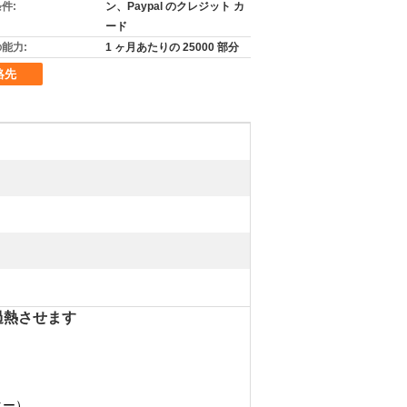
件:
ン、Paypal のクレジット カ
ード
能力:
1 ヶ月あたりの 25000 部分
絡先
を過熱させます
ター）