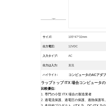
サイズ:
105*47*32mm
出力電圧:
12VDC
入力タイプ:
AC
出力は入力:
直流
コンピュータのACアダ
ハイライト:
ラップトップ ITX 場合コンピュータのた
比較優位:
1.
専門の小型 ITX 場合の製造業者
2.
過電流保護、過電圧の保護、過熱保護等
3.
多目的プロダクト（ITX 力、DC-ITX