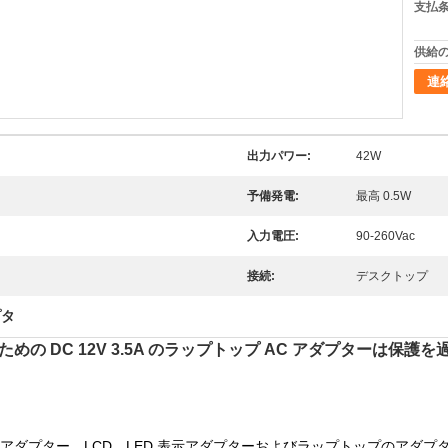
支払条
供給の
連
出力パワー:
42W
予備発電:
最高 0.5W
入力電圧:
90-260Vac
接続:
デスクトップ
プタ
めの DC 12V 3.5A のラップトップ AC アダプターは保護
。
 力のアダプター、LCD、LED 表示アダプターおよびラップトップのアダプ