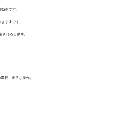
自動車です。
除きますです。
回復される自動車。
rs の満載、正常な操作。