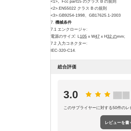
<1>
。Fcc part15 のクラス B の規則
<2>
.EN55022 クラス B の規則
<3>
.GB9254-1998、GB17625.1-2003
7.
機械
条件
7.1 エンクロージャ:
電源のサイズ: L
105
x W
47
x H
32 の
mm;
7.2 入力コネクター:
IEC-320-C14.
総合評価
3.0
このサプライヤーに対する50件のレ
レビューを書