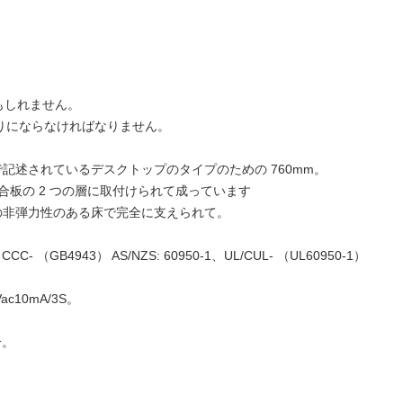
もしれません。
元通りにならなければなりません。
よび上で記述されているデスクトップのタイプのための 760mm。
ら合板の 2 つの層に取付けられて成っています
同等の非弾力性のある床で完全に支えられて。
CC- （GB4943） AS/NZS: 60950-1、UL/CUL- （UL60950-1）
Vac10mA/3S。
分。