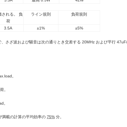
3.5A
最高 0.5W
42W
価される。 負
ライン規則
負荷規則
荷
3.5A
±1%
±5%
波および騒音は次の通りとき交差する 20MHz および平行 47uF/0.1uF
x.load。
大負荷。
oad。
4 および満載の計算の平均効率の
75%
分。