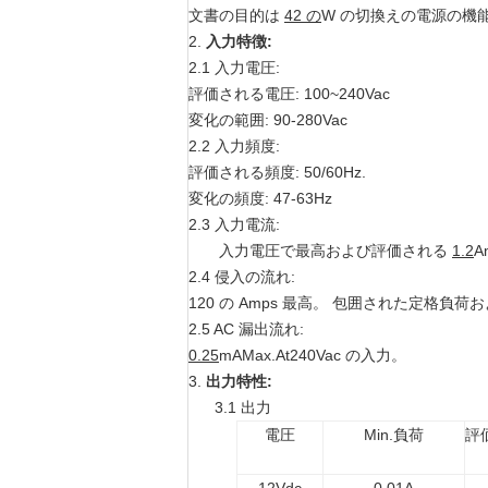
文書の目的は
42 の
W の切換えの電源の機
2.
入力特徴:
2.1 入力電圧:
評価される電圧: 100~240Vac
変化の範囲: 90-280Vac
2.2 入力頻度:
評価される頻度: 50/60Hz.
変化の頻度: 47-63Hz
2.3 入力電流:
入力電圧で最高および評価される
1.2
A
2.4 侵入の流れ:
120 の Amps 最高。 包囲された定格負荷お
2.5 AC 漏出流れ:
0.25
mAMax.At240Vac の入力。
3.
出力特性:
3.1 出力
電圧
Min.負荷
評