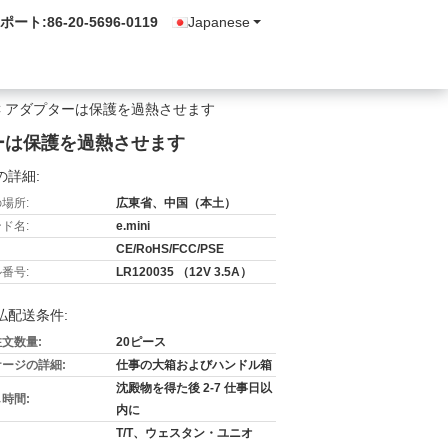
ポート:
86-20-5696-0119
Japanese
 AC アダプターは保護を過熱させます
プターは保護を過熱させます
の詳細:
場所:
広東省、中国（本土）
ド名:
e.mini
CE/RoHS/FCC/PSE
番号:
LR120035 （12V 3.5A）
払配送条件:
文数量:
20ピース
ージの詳細:
仕事の大箱およびハンドル箱
沈殿物を得た後 2-7 仕事日以
時間:
内に
T/T、ウェスタン・ユニオ