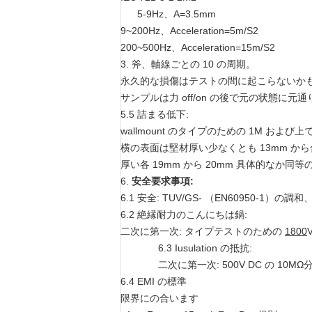
5-9Hz、A=3.5mm
9~200Hz、Acceleration=5m/S2
200~500Hz、Acceleration=15m/S2
3.
斧、軸線ごとの 10 の周期。
永久的な損傷はテストの間に起こらないか
サンプルは力 off/on の後で元の状態に
5.5 詰まる低下:
wallmount のタイプのための 1M お
横の表面は堅材厚い少なくとも 13mm か
厚い各 19mm から 20mm 具体的なか
6.
安全要求事項:
6.1 安全: TUV/GS- （EN60950-1）の調和、C
6.2 絶縁耐力のこんにちは鍋:
二次に第一次: タイプテストのための
1800
6.3 Iusulation の抵抗:
二次に第一次: 500V DC の 10MΩ
6.4 EMI の標準
限界にの合います