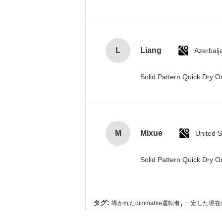
L
Liang
Azerbaij
Solid Pattern Quick Dry
M
Mixue
United S
Solid Pattern Quick Dry
,
タグ:
導かれたdimmable運転者
一定した現在