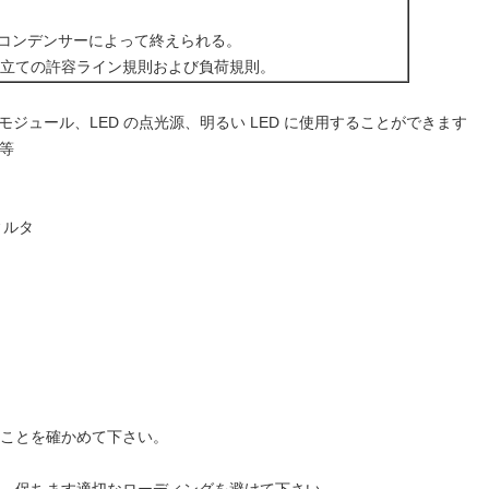
 の平行のコンデンサーによって終えられる。
ues の組み立ての許容ライン規則および負荷規則。
 tubeLED モジュール、LED の点光源、明るい LED に使用することができます
 等
ィルタ
ることを確かめて下さい。