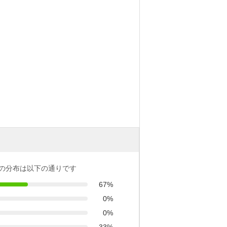
の分布は以下の通りです
67%
0%
0%
33%