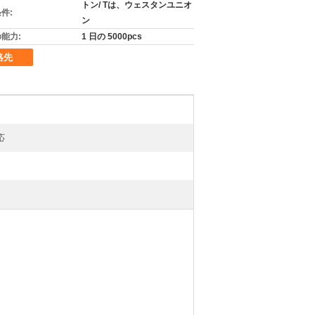
トン/ Tは、ウェスタンユニオ
件:
ン
能力:
1 日の 5000pcs
絡先
応