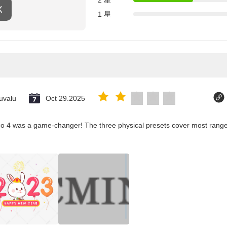
く
1 星
uvalu
Oct 29.2025
co 4 was a game-changer! The three physical presets cover most ranges