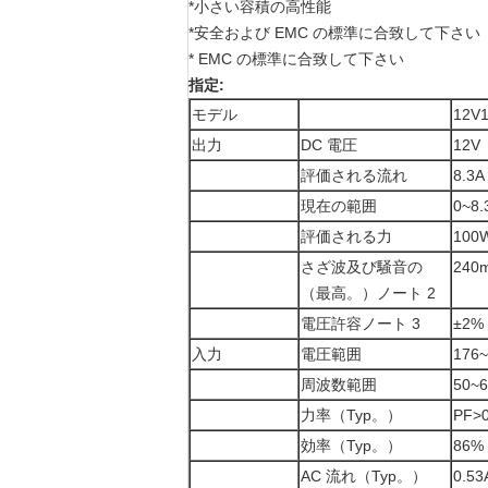
*小さい容積の高性能
*安全および EMC の標準に合致して下さい
* EMC の標準に合致して下さい
指定:
モデル
12V
出力
DC 電圧
12V
評価される流れ
8.3A
現在の範囲
0~8.
評価される力
100
さざ波及び騒音の
240
（最高。）ノート 2
電圧許容ノート 3
±2%
入力
電圧範囲
176
周波数範囲
50~
力率（Typ。）
PF>0
効率（Typ。）
86%
AC 流れ（Typ。）
0.53