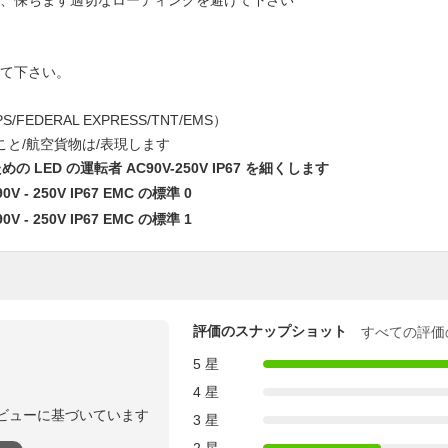
に、保ちます適切なローディングを避けて下さい
って下さい。
FEDERAL EXPRESS/TNT/EMS）
こと/航空貨物は/表現します
めの LED の運転者 AC90V-250V IP67 を細くします
評価のスナップショット
すべての評価
5 星
4 星
ビューに基づいています
3 星
2 星