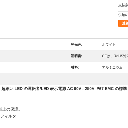
支払条
供給の
連
発光色:
ホワイト
証明書:
CEは、RoHS対
材料:
アルミニウム
超細い LED の運転者/LED 表示電源 AC 90V - 250V IP67 EMC の標準
用者上の保護。
 フィルタ