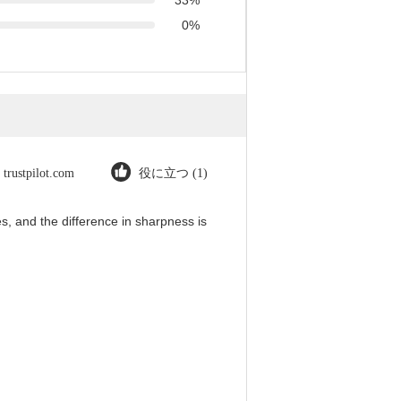
0%
trustpilot.com
役に立つ (1)
, and the difference in sharpness is