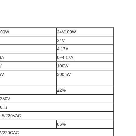
100W
24V100W
24V
4.17A
3A
0~4.17A
W
100W
mV
300mV
±2%
~250V
60Hz
.5/220VAC
86%
A/220CAC