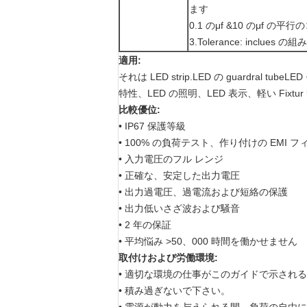
ます
0.1 のμf &10 のμf
3.Tolerance: incl
適用:
それは LED strip.LED の guardral
特性、LED の照明、LED 表示、軽い Fixtur
比較優位:
• IP67 保護等級
• 100% の負荷テスト、作り付けの EMI フ
• 入力電圧のフル レンジ
• 正確な、安定した出力電圧
• 出力過電圧、過電流および短絡の保護
• 出力低いさざ波および騒音
• 2 年の保証
• 平均悩み >50、000 時間を働かせません
取付けおよび労働環境:
• 適切な環境の仕事がこのガイドで示され
• 積み過ぎないで下さい。