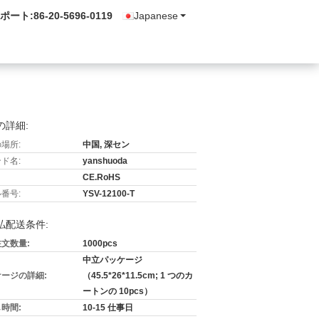
ポート:
86-20-5696-0119
Japanese
の詳細:
場所:
中国, 深セン
ド名:
yanshuoda
CE.RoHS
番号:
YSV-12100-T
払配送条件:
文数量:
1000pcs
中立パッケージ
ージの詳細:
（45.5*26*11.5cm; 1 つのカ
ートンの 10pcs）
時間:
10-15 仕事日