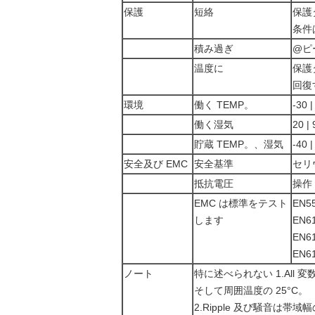
保護
短絡
保護
条件
積み過ぎ
@ピ
温度に
保護
回復
環境
働く TEMP。
-3
働く湿気
20 
貯蔵 TEMP。、湿気
-40 
安全及び EMC
安全基準
セリ
抵抗電圧
操作 I
EMC は標準をテスト
EN55
します
EN61
EN61
EN61
ノート
特に述べられない 1.All 
そして周囲温度の 25°C。
2.Ripple 及び騒音は帯