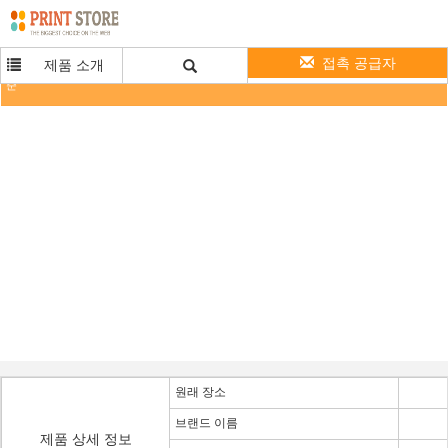
접촉 공급자
제품 소개
매우 호리호리한 LED 운전사/발광 다이오드 표시 전력 공급 AC 90V - 250V IP67 EMC 기
준
원래 장소
브랜드 이름
제품 상세 정보