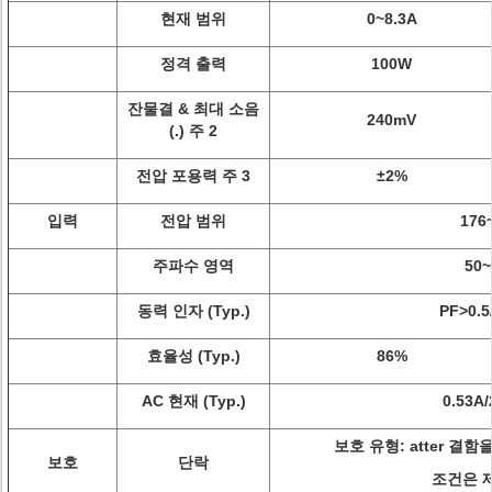
현재 범위
0~8.3A
정격 출력
100W
잔물결 & 최대 소음
240mV
(.) 주 2
전압 포용력 주 3
±2%
입력
전압 범위
176
주파수 영역
50~
동력 인자 (Typ.)
PF>0.5
효율성 (Typ.)
86%
AC 현재 (Typ.)
0.53A
보호 유형: atter 
보호
단락
조건은 