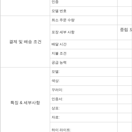
인증
모델 번호
최소 주문 수량
중립 포
포장 세부 사항
결제 및 배송 조건
배달 시간
지불 조건
공급 능력
모델:
색상:
꾸러미:
인증서:
특징 & 세부사항
상표:
자료:
하이 라이트: