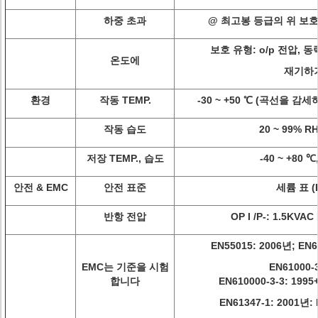
하중 초과
@ 최고봉 등급의 위 보호되
보호 유형: o/p 전압,
온도에
재기하
환경
작동 TEMP.
-30 ~ +50 ℃ (곡선을 
작동 습도
20 ~ 99% 
저장 TEMP., 습도
-40 ~ +80 ℃
안전 & EMC
안전 표준
세륨 표 (L
반항 전압
OP I /P-: 1.5KVAC 
EN55015: 2006년; EN6
EMC는 기준을 시험
EN61000-3
합니다
EN610000-3-3: 1995
EN61347-1: 2001년: 