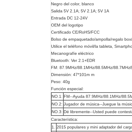
Negro del color, blanco
Salida 5V 2.1A; 5V 2.1A; 5V 1A
Entrada DC 12-24V
OEM del logotipo
Certificado CE/RoHS/FCC
Bolso de empaquetado/ampolla/regalo bo
Utilice el teléfono móvil/la tableta, Smartph
Mecanografíe eléctrico
Bluetooth: Ver 2.1+EDR
FM: 87.9MHz/88.1MHz/88.5MHz/88.7MHz
Dimensión: 47*101m m
Peso: 40g
Función especial:
NO.1:
FM--Ayuda 87.9MHz/88.1MHz/88.5
NO.2:
Jugador de música--Juegue la músic
NO.3:
Dé libremente--Usted puede contesta
Característica:
1.
2015 populares y mini
adaptador del carga