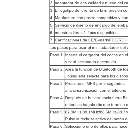
2.
adaptador
de alta calidad y nuevo del
ca
3.
El logotipo del cliente de la impresión c
4.
Maufacture con precio competitivo y bu
5.
Servicio de diseño de encargo del emba
6.
muestras libres 1-2pcs disponibles
7.
Certificaciones de CE/E-mark/FCC/ROH
Los pasos para usar el mini adaptador del 
Paso 1:
Inserte el cargador del coche en e
y será accionado encendido
Paso 2:
Abra la función de Bluetooth de lo
, búsqueda selecta para los dispos
Paso 3:
Presione el MFB por 5 segundos,
a la sincronización con el teléfon
Paso 4:
Después de buscar hacia fuera Blu
entonces hagalo clic que termina e
Paso 5:
87.9MHz/88.1MHz/88.5MHz/88.7
Pulse la tecla selectiva del botón 
Paso 6:
Seleccione uno de ellos para hace