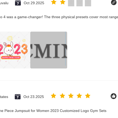
uvalu
Oct 29.2025
co 4 was a game-changer! The three physical presets cover most ranges
tates
Oct 23.2025
 One Piece Jumpsuit for Women 2023 Customized Logo Gym Sets