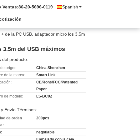
y Ventas:
86-20-5696-0119
Spanish
 cotización
S + de la PC USB, adaptador micro los 3.5m
os 3.5m del USB máximos
 del producto:
de origen:
China Shenzhen
e de la marca:
Smart Link
icación:
CE/Rohs/FCC/Patented
Paper
o de modelo:
LS-BC02
 y Envío Términos:
dad de orden
200pcs
a:
o:
negotiable
Embalado con la caja