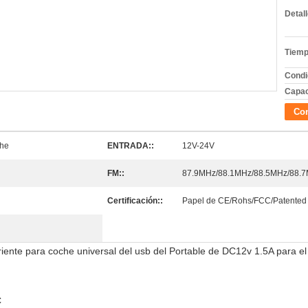
Detal
Tiemp
Condi
Capac
Con
che
ENTRADA::
12V-24V
FM::
87.9MHz/88.1MHz/88.5MHz/88.
Certificación::
Papel de CE/Rohs/FCC/Patented
rriente para coche universal del usb del Portable de DC12v 1.5A para el
C