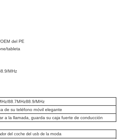
x/OEM del PE
one/tableta
88.9/MHz
MHz/88.7MHz88.9/MHz
a de su teléfono móvil elegante
r a la llamada, guarda su caja fuerte de conducción
moda
dor del coche del usb de la