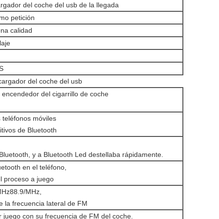
rgador del coche del usb de la
llegada
omo petición
ena calidad
laje
S
cargador del coche del usb
l encendedor del cigarrillo de coche
s teléfonos móviles
itivos de Bluetooth
o Bluetooth, y a Bluetooth Led destellaba rápidamente.
etooth en el teléfono,
l proceso a juego
MHz88.9/MHz,
de la frecuencia lateral de FM
r juego con su frecuencia de FM del coche.