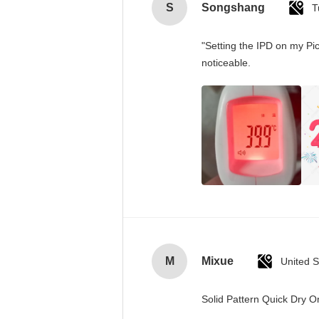
S
Songshang
T
"Setting the IPD on my Pi
noticeable.
M
Mixue
United S
Solid Pattern Quick Dry