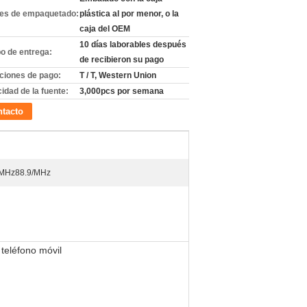
les de empaquetado:
plástica al por menor, o la
caja del OEM
10 días laborables después
o de entrega:
de recibieron su pago
ciones de pago:
T / T, Western Union
idad de la fuente:
3,000pcs por semana
tacto
7MHz88.9/MHz
 teléfono móvil