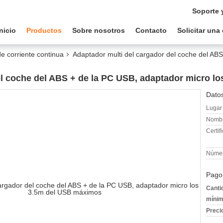
Soporte 
Inicio
Productos
Sobre nosotros
Contacto
Solicitar una
e corriente continua
Adaptador multi del cargador del coche del AB
el coche del ABS + de la PC USB, adaptador micro l
Datos
Lugar 
Nombr
Certif
Númer
Pago
Canti
mínim
Preci