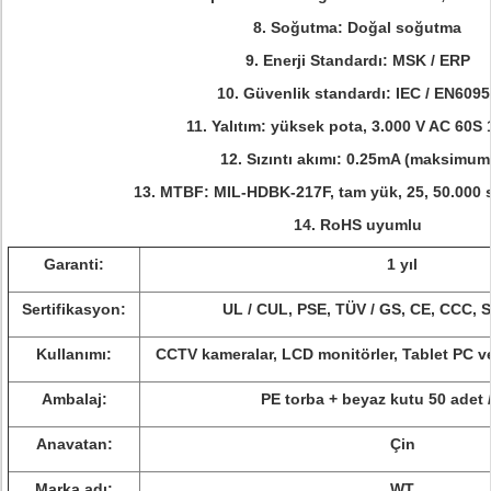
8. Soğutma: Doğal soğutma
9. Enerji Standardı: MSK / ERP
10. Güvenlik standardı: IEC / EN6095
11. Yalıtım: yüksek pota, 3.000 V AC 60S
12. Sızıntı akımı: 0.25mA (maksimum
13. MTBF: MIL-HDBK-217F, tam yük, 25, 50.000 s
14. RoHS uyumlu
Garanti:
1 yıl
Sertifikasyon:
UL / CUL, PSE, TÜV / GS, CE, CCC,
Kullanımı:
CCTV kameralar, LCD monitörler, Tablet PC ve
Ambalaj:
PE torba + beyaz kutu 50 adet 
Anavatan:
Çin
Marka adı:
WT