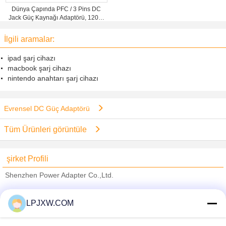
Dünya Çapında PFC / 3 Pins DC
Jack Güç Kaynağı Adaptörü, 120W
24V 5A Çıkış
İlgili aramalar:
ipad şarj cihazı
macbook şarj cihazı
nintendo anahtarı şarj cihazı
Evrensel DC Güç Adaptörü
Tüm Ürünleri görüntüle
şirket Profili
Shenzhen Power Adapter Co.,Ltd.
Onaylı Tedarikçi
LPJXW.COM
Trust Seal
Verified Suplier