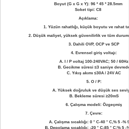
Boyut (G x G x Y): 96 * 45 * 28.5mm
Soket tipi: C8
Açıklama:
1. Yüzün rahatlığı, küçük boyutu ve rahat t
2. Düşük maliyet, yüksek güvenilirlik ve tüm durum
3. Dahili OVP, OCP ve SCP
4. Evrensel giriş voltajı:
A.
I / P voltaj 100-240VAC; 50 / 60Hz
B.
Gecikme süresi ≤3 saniye devred
C.
Yıkış akımı ≤30A / 24V AC
5. O / P:
A.
Yüksek doğruluk ve düşük ses sevi
B.
Bekleme süresi ≥20mS
6. Çalışma modeli: Özgeçmiş
7. Çevre:
A.
Çalışma sıcaklığı: 0 ° C-40 ° C,% 5 -%
B.
Depolama sıcaklığı: -20 ° C-85 ° C;% 5 