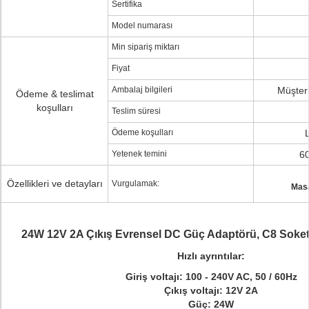
Sertifika
Model numarası
Min sipariş miktarı
Fiyat
Ambalaj bilgileri
Müşteri
Ödeme & teslimat
koşulları
Teslim süresi
Ödeme koşulları
Yetenek temini
6
Özellikleri ve detayları
Vurgulamak:
Masa
24W
12V 2A Çıkış Evrensel DC Güç Adaptörü, C8 Soke
Hızlı ayrıntılar:
Giriş voltajı: 100 - 240V AC, 50 / 60Hz
Çıkış voltajı: 12V 2A
Güç: 24W