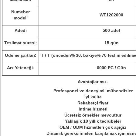
Numeber
WT1202000
modeli
Adedi
500 adet
Teslimat süresi:
15 gün
Ödeme şartları:
T / T (önceden% 30, bakiye% 70 teslim edilm
Arz Yeteneği:
6000 PC / Gün
Avantajlarımız:
Profesyonel ve deneyimli mühendisler
İyi kalite
Rekabetçi fiyat
Intime hizmeti
Ücretsiz örnekler mevcuttur
Yaklaşık 10 yıllık tecrübeler
OEM / ODM hizmetleri çok açığız
Dinamik gereksinimleri karşılamak için esn