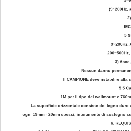
5~9
(9~200Hz, 
2
IEC
5-9
9~200Hz, 
200~500Hz,
3) Asce,
Nessun danno permanent
Il CAMPIONE deve ristabilire alla 
5,5 Ca
1M per il tipo del wallmount e 760m
La superficie orizzontale consiste del legno dur
ogni 19mm - 20mm spessi, interamente di sostegno su 
6.
REQUIS