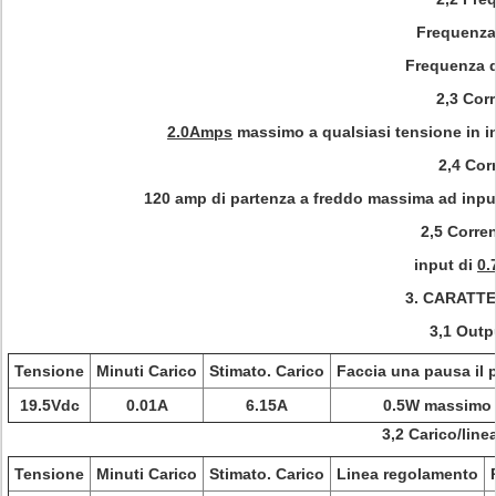
Frequenza
Frequenza d
2,3 Cor
2.0Amps
massimo a qualsiasi tensione in in
2,4 Cor
120 amp di partenza a freddo massima ad input
2,5 Corren
input di
0.
3.
CARATTER
3,1 Outp
Tensione
Minuti Carico
Stimato. Carico
Faccia una pausa il 
19.5Vdc
0.01A
6.15A
0.5W massimo
3,2 Carico/lin
Tensione
Minuti Carico
Stimato. Carico
Linea regolamento