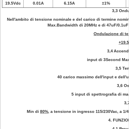
19.5Vdc
0.01A
6.15A
±1%
3,3 Ondu
Nell'ambito di tensione nominale e del carico di termine nom
Max.Bandwidth di 20MHz e di 47uF/0.1uF pa
Ondulazione di t
+19.
3,4 Accenda
input di 3Second Max
3,5 Te
40 carico massimo dell'input e dell'
3,6 Os
5 input di spettrografia di m
3,
Min di
80%
, a tensione in ingresso 115/230Vac, a 1/4,
4.
FUNZIO
4,1 Prov