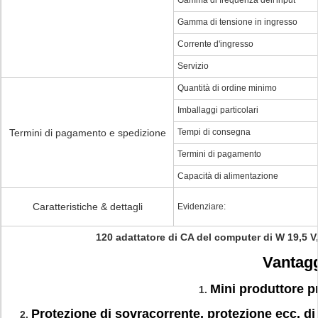
Gamma di frequenza dell'input
Gamma di tensione in ingresso
Corrente d'ingresso
Servizio
Quantità di ordine minimo
Imballaggi particolari
Termini di pagamento e spedizione
Tempi di consegna
Termini di pagamento
Capacità di alimentazione
Caratteristiche & dettagli
Evidenziare:
120 adattatore di CA del computer di W 19,5 V,
Vantagg
Mini produttore p
1.
Protezione di sovracorrente, protezione ecc. di
2.