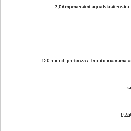
2,0
Ampmassimi aqualsiasitensione 
120 amp di partenza a freddo massima ad
c
0,75