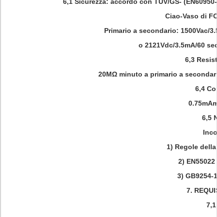
6,1 Sicurezza: accordo con TUV/GS- (EN60950-
Ciao-Vaso di F
Primario a secondario: 1500Vac/3
o 2121Vdc/3.5mA/60 sec
6,3 Resis
20MΩ minuto a primario a secondar
6,4 Co
0.75mAm
6,5 
Inco
1) Regole della
2) EN55022 
3) GB9254-
7.
REQUI
7,1