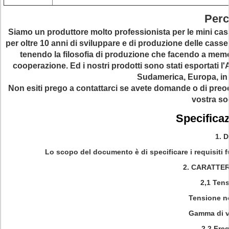
Perc
Siamo un produttore molto professionista per le mini cass
per oltre 10 anni di sviluppare e di produzione delle cass
tenendo la filosofia di produzione che facendo a memoria
cooperazione. Ed i nostri prodotti sono stati esportati l
Sudamerica, Europa, in Af
Non esiti prego a contattarci se avete domande o di preo
vostra so
Specificaz
1.
D
Lo scopo del documento è di specificare i requisiti 
2.
CARATTER
2,1 Tens
Tensione n
Gamma di v
2,2 Fre