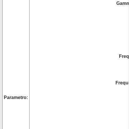
Gamma
Freq
Frequ
Parametro: