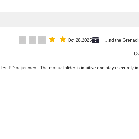
Oct 28.2025
Saint Vincent and the Grenadines
les IPD adjustment. The manual slider is intuitive and stays securely in 