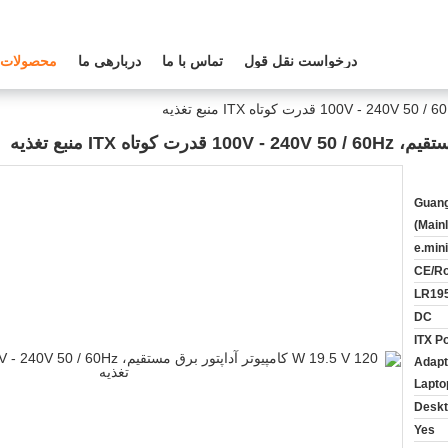
درخواست نقل قول
تماس با ما
دربارهی ما
محصولات
Guang
(Main
e.mini
CE/R
LR195
DC
ITX P
Adapt
Lapto
Desk
Yes