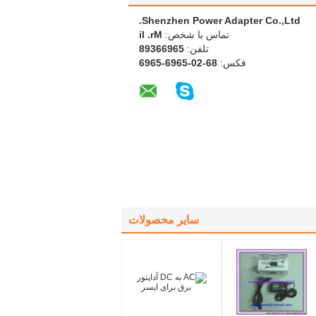
Shenzhen Power Adapter Co.,Ltd.
تماس با شخص:
Mr. li
تلفن:
56966398
فکس:
86-20-5696-5696
سایر محصولات