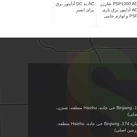
PSP1000 AC شارژر
AC به DC آداپتور برق
AC آداپتور برق بازی
برای ایسر
P و لوازم جانبی
طبقه 4، شماره 174، Binjiang خی جاده، Haizhu منطقه، شنژن،
صلی)
طبقه 4، شماره 174، Binjiang خی جاده، Haizhu منطقه،
زمین اصلی)