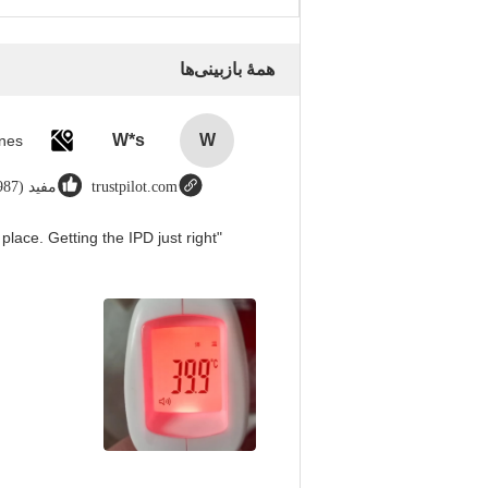
همهٔ بازبینی‌ها
W*s
W
trustpilot.com
مفید (8987)
place. Getting the IPD just right