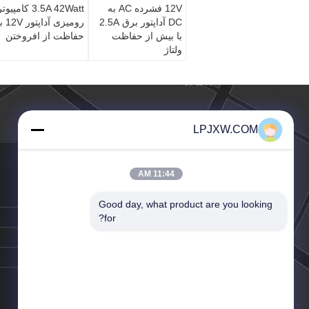
12V فشرده AC به
3.5A 42Watt کامپیوت
DC آداپتور برق 2.5A
رومیزی آداپتور
با بیش از حفاظت
حفاظت از افروختن
ولتاژ
LPJXW.COM
11:44 AM
تلفن:
86-20-5696-0119
Good day, what product are you looking 
فکس:
86-20-5696-5696
for?
پست الکترونیک:
se@163.com
تماس با شخص:
Mr. li