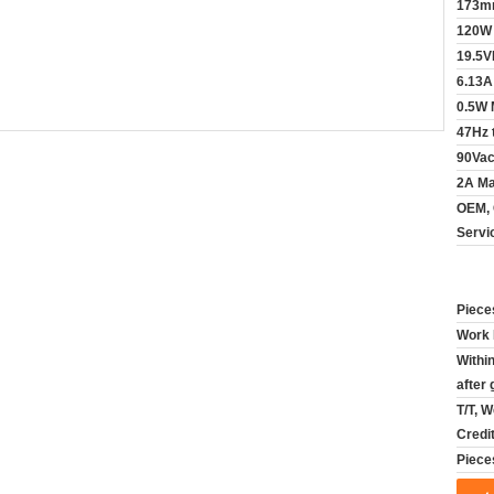
173m
120W
19.5
6.13A
0.5W
47Hz 
90Vac
2A M
OEM, 
Servi
Work 
Withi
after 
T/T, 
Credi