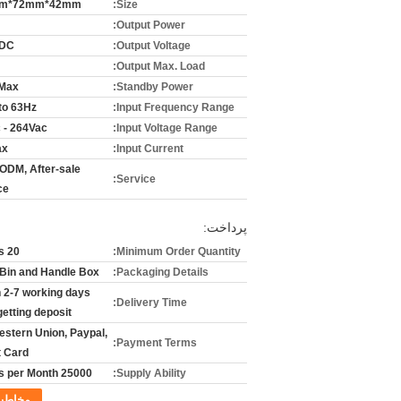
m*72mm*42mm
Size:
Output Power:
VDC
Output Voltage:
Output Max. Load:
 Max
Standby Power:
to 63Hz
Input Frequency Range:
 - 264Vac
Input Voltage Range:
ax
Input Current:
ODM, After-sale
Service:
ce
پرداخت:
20 Pieces
Minimum Order Quantity:
Bin and Handle Box
Packaging Details:
n 2-7 working days
Delivery Time:
getting deposit
Western Union, Paypal,
Payment Terms:
t Card
25000 Pieces per Month
Supply Ability:
مخاطب