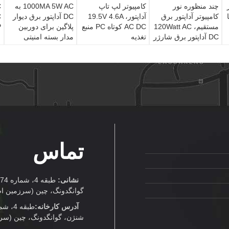
ر
چند منظوره نور
کامپیوتر لپ تاپ
1000MA 5W AC به
 12V با
کامپیوتر آداپتور برق
آداپتور، 19.5V 4.6A
DC آداپتور برق دیوار
مستقیم، 120Watt AC
AC DC کوتاه PC منبع
پلاگین برای دوربین
SP
DC آداپتور برق شارژر
تغذیه
مدار بسته امنیتی
تماس
نشانی:
گوانگدونگ، چین (سرزمین ا
آدرس کارخانه:
شنژن، گوانگدونگ، چین (سر