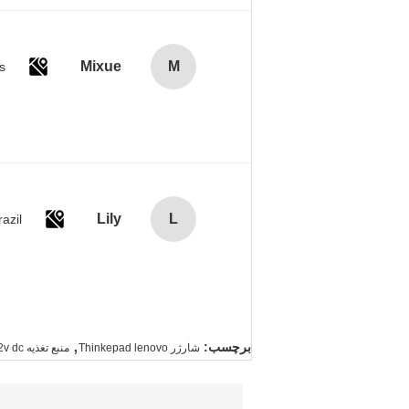
Mixue
M
s
Lily
L
razil
,
برچسب:
شارژر Thinkepad lenovo
منبع تغذیه 12v dc