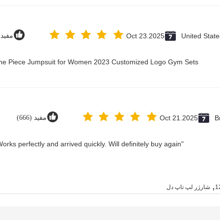
United State
Oct 23.2025
مفید (2
 One Piece Jumpsuit for Women 2023 Customized Logo Gym Sets
B
Oct 21.2025
مفید (666)
"Great value for money. Works perfectly and arrived quickly. Will definitely buy again."
,
شارژر لپ تاپ دل