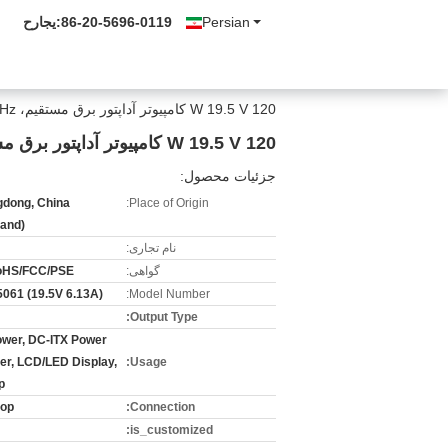
Persian
86-20-5696-0119
حراجی:
120 W 19.5 V کامپیوتر آداپتور برق مستقیم، 100V - 240V 50 / 60Hz قدرت کوتاه ITX منبع تغذیه
120 W 19.5 V کامپیوتر آداپتور برق مستقیم، 100V - 240V 50 / 60Hz قدرت کوتاه ITX منبع تغذیه
جزئیات محصول:
dong, China
Place of Origin:
land)
نام تجاری:
گواهی:
oHS/FCC/PSE
061 (19.5V 6.13A)
Model Number:
Output Type:
ower, DC-ITX Power
er, LCD/LED Display,
Usage:
p
top
Connection:
is_customized: