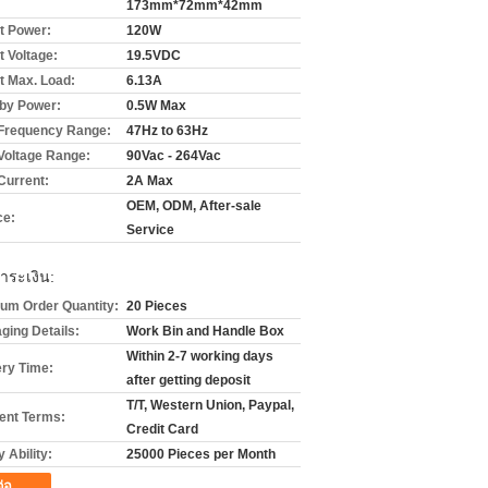
173mm*72mm*42mm
t Power:
120W
t Voltage:
19.5VDC
t Max. Load:
6.13A
by Power:
0.5W Max
 Frequency Range:
47Hz to 63Hz
 Voltage Range:
90Vac - 264Vac
Current:
2A Max
OEM, ODM, After-sale
ce:
Service
ำระเงิน:
um Order Quantity:
20 Pieces
ging Details:
Work Bin and Handle Box
Within 2-7 working days
ery Time:
after getting deposit
T/T, Western Union, Paypal,
nt Terms:
Credit Card
 Ability:
25000 Pieces per Month
ต่อ