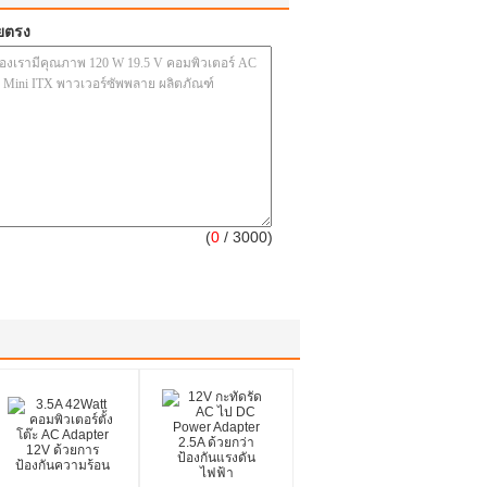
ยตรง
(
0
/ 3000)