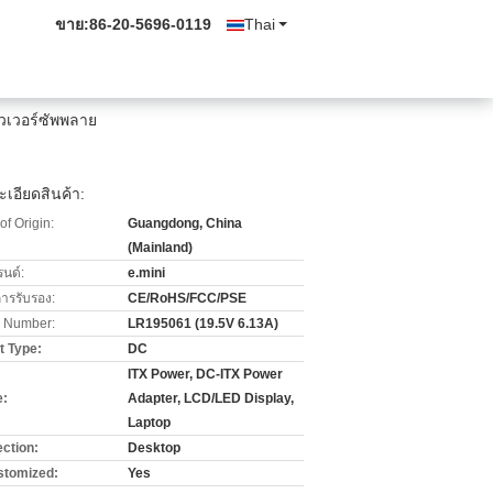
ขาย:
86-20-5696-0119
Thai
าวเวอร์ซัพพลาย
เอียดสินค้า:
of Origin:
Guangdong, China
(Mainland)
รนด์:
e.mini
การรับรอง:
CE/RoHS/FCC/PSE
 Number:
LR195061 (19.5V 6.13A)
t Type:
DC
ITX Power, DC-ITX Power
e:
Adapter, LCD/LED Display,
Laptop
ction:
Desktop
stomized:
Yes