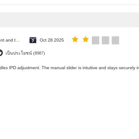
Saint Vincent and the Grenadines
Oct 28.2025
เป็นประโยชน์ (8987)
dles IPD adjustment. The manual slider is intuitive and stays securely in