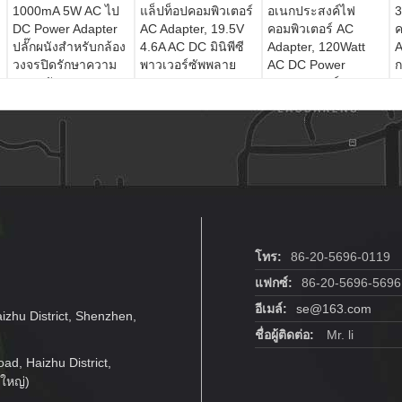
1000mA 5W AC ไป
แล็ปท็อปคอมพิวเตอร์
อเนกประสงค์ไฟ
3
DC Power Adapter
AC Adapter, 19.5V
คอมพิวเตอร์ AC
ค
ปลั๊กผนังสำหรับกล้อง
4.6A AC DC มินิพีซี
Adapter, 120Watt
A
วงจรปิดรักษาความ
พาวเวอร์ซัพพลาย
AC DC Power
ก
ปลอดภัย
Adapter ชาร์จ
โทร:
86-20-5696-0119
แฟกซ์:
86-20-5696-5696
อีเมล์:
se@163.com
aizhu District, Shenzhen,
ชื่อผู้ติดต่อ:
Mr. li
Road, Haizhu District,
ใหญ่)