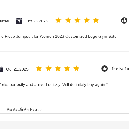
tates
Oct 23.2025
 One Piece Jumpsuit for Women 2023 Customized Logo Gym Sets
Oct 21.2025
เป็นประโย
rks perfectly and arrived quickly. Will definitely buy again."
,
 dc
ที่ชาร์จแล็ปท็อปของ dell