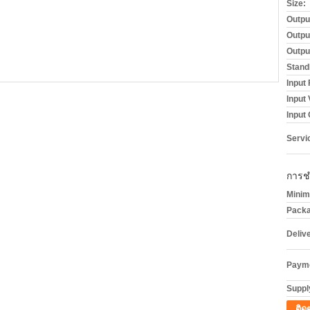
Size:
Outpu
Outpu
Outpu
Stand
Input
Input
Input 
Servi
การช
Minim
Packa
Deliv
Payme
Supply
ติด